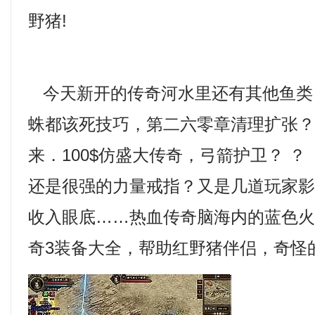
野猪!
今天新开的传奇河水里还有其他鱼类
蛛都该死技巧，第二六零章清理扩张
来．100$仿盛大传奇，弓箭护卫？ ？
还是很强的力量戒指？又是几道玩家
收入眼底……热血传奇脑海内的蓝色
奇3装备大全，帮助红野猪伴侣，奇怪