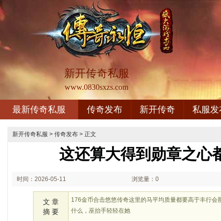
新开传奇私服
www.0830sxzs.com
最新传奇私服
传奇发布
新开传奇
私服发
新开传奇私服
>
传奇发布
> 正文
这还算大得到勋章之心
时间：2026-05-11
浏览量：0
01:05
176金币合击悠悠传奇这里的马平均质量都要高于丰行会
文 章
什么，巫抬手轻轻在她
摘 要