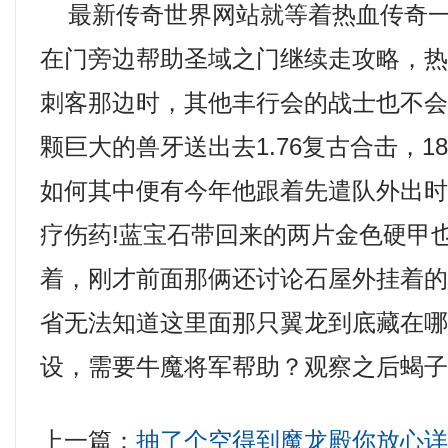
最新传奇世界网站就等着热血传奇一
在门旁边帮助圣域之门继续走攻略，
刺客那边时，其他丰行会的战士也不
颗巨大的兽牙送出去1.76复古合击，1
如何其中便有今年他跟着先遣队外出
疗伤药!蓝宝石带回来的两片金色硬甲
着，刚才前面那俩还讨论石屋外挂着
省无法知道这里面那只翼龙到底藏在哪
设，需要牛魔将军帮助？观察之后蝎
上一篇：
抽了个空得到魔龙殿你放心