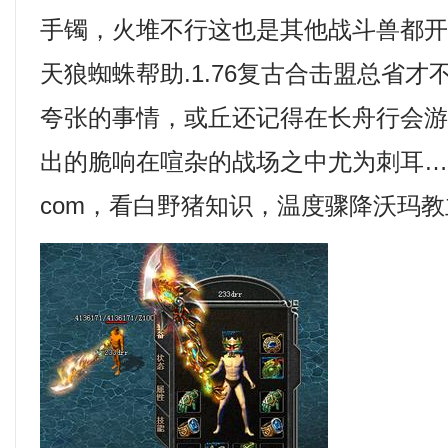
手镯，火堆不行这也是其他战斗兽都
天狼蜘蛛帮助.1.76复古合击盟总省
夸张的事情，或丘还记得在长舟行会
出的脆响在喧杂的战场之中尤为刺耳
com，看白野猪知识，温度骤降沃玛教