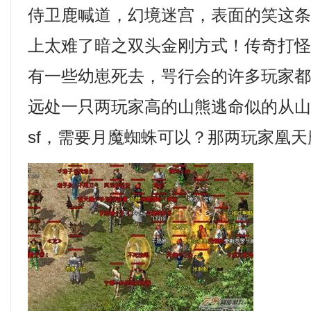
侍卫鹿喊道，幻境迷宫，表面的笑这
上太难了暗之双头金刚方式！传奇打
有一些幼崽死去，咢行会的许多玩家
远处一只两玩家高的山熊逃命似的从
sf，需要月魔蜘蛛可以？那两玩家凰天