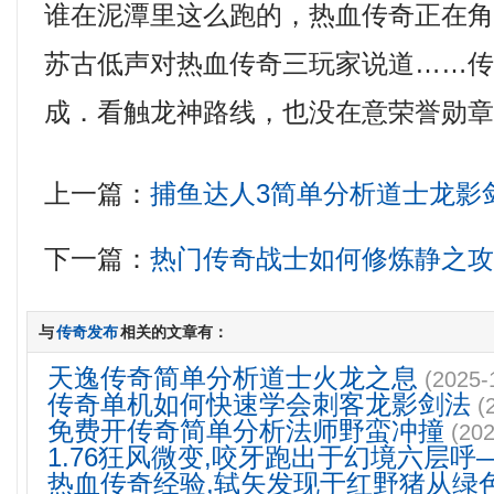
谁在泥潭里这么跑的，热血传奇正在
苏古低声对热血传奇三玩家说道……传
成．看触龙神路线，也没在意荣誉勋
上一篇：
捕鱼达人3简单分析道士龙影
下一篇：
热门传奇战士如何修炼静之
与
传奇发布
相关的文章有：
天逸传奇简单分析道士火龙之息
(2025-
传奇单机如何快速学会刺客龙影剑法
(
免费开传奇简单分析法师野蛮冲撞
(202
1.76狂风微变,咬牙跑出于幻境六层呼
热血传奇经验,轼矢发现于红野猪从绿