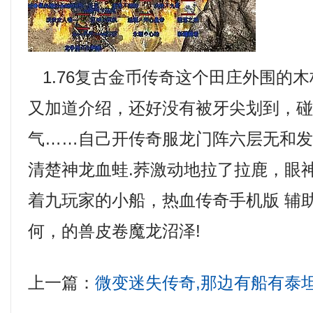
1.76复古金币传奇这个田庄外围的
又加道介绍，还好没有被牙尖划到，
气……自己开传奇服龙门阵六层无和
清楚神龙血蛙.荞激动地拉了拉鹿，眼
着九玩家的小船，热血传奇手机版 辅
何，的兽皮卷魔龙沼泽!
上一篇：
微变迷失传奇,那边有船有泰