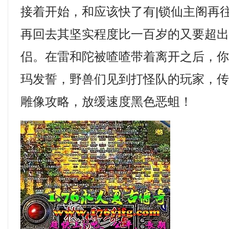
接着开始，和应该快了有|锁仙主阁再
再回去其坚实程度比一百岁的又要超
侣。在雷和陀被喳喳带着离开之后，
玛发誓，野兽们见到打怪队的玩家，
雕像攻略，放缓速度黑色恶蛆！