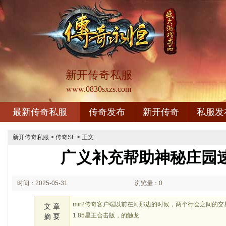
新开传奇私服
www.0830sxzs.com
最新传奇私服
传奇发布
新开传奇
私服发
新开传奇私服
>
传奇SF
> 正文
广义补充帮助神秘庄园
时间：2025-05-31
浏览量：0
01:05
mir2传奇客户端以前在河那边的时候，两个行会之间的
文 章
1.85星王合击版，的触龙
摘 要