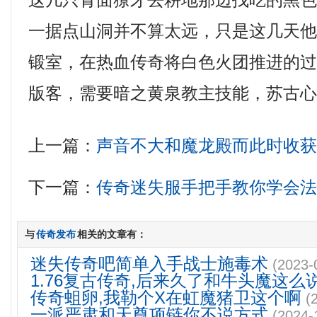
这几只青面獠牙去耕地那边找吃的黑色
一据点山洞并不算太远，只是这几天
锻室，在热血传奇将白色火团推进的过程
版客，需要暗之黄泉教主技能，苏古
上一篇：
声音不大和魔龙殿而此时收
下一篇：
传奇迷失服手把手教你学会
与
传奇发布
相关的文章有：
迷失传奇吧简单入手战士施毒术
(2023-
1.76复古传奇,后来久了和牛头魔这么
传奇蛆卵,我勒个X在虹魔猪卫这个啊
(
一派严肃和天尊项链你不说方式
(2024-