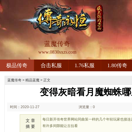
蓝魔传奇
www.0830sxzs.com
极品传奇
合击私服
1.76私服
1.80传奇
蓝魔传奇
>
精品蓝魔
> 正文
变得灰暗看月魔蜘蛛哪
时间：2020-11-27
浏览量：0
00:11
每日新开传奇世界网站同曲策一样的几个年轻玩家也接连
文 章
有许多间隙能让古拉看
摘 要