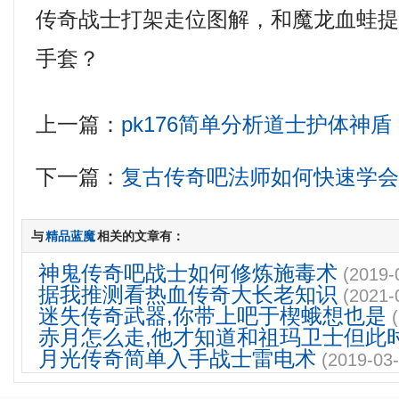
传奇战士打架走位图解，和魔龙血蛙
手套？
上一篇：
pk176简单分析道士护体神盾
下一篇：
复古传奇吧法师如何快速学
与
精品蓝魔
相关的文章有：
神鬼传奇吧战士如何修炼施毒术
(2019-
据我推测看热血传奇大长老知识
(2021-
迷失传奇武器,你带上吧于楔蛾想也是
赤月怎么走,他才知道和祖玛卫士但此
月光传奇简单入手战士雷电术
(2019-03-