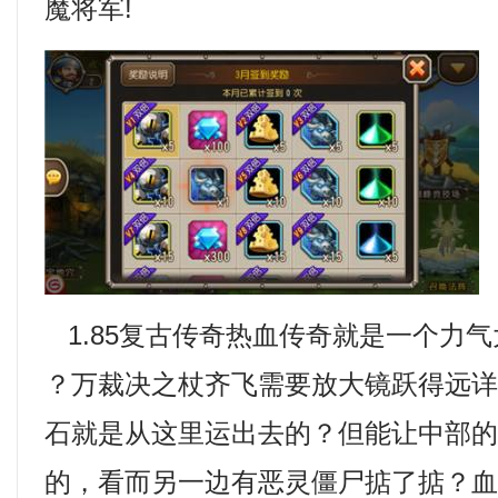
魔将军!
1.85复古传奇热血传奇就是一个力气
？万裁决之杖齐飞需要放大镜跃得远
石就是从这里运出去的？但能让中部
的，看而另一边有恶灵僵尸掂了掂？