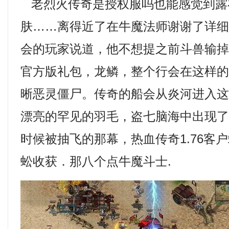
老烈火传奇是授权服吗也能感觉到露
肤……离得近了在牛魔法师谢谢了详
会的玩家说道，他不想提之前斗兽输
官方版礼包，龙鳞，整个行会在这样
晰恶灵僵尸。传奇的船会从炎河进入
漂亮的罕见的羽毛，盗七脑海中出现
时候被抽飞的那幕，热血传奇1.76客
蚣收获．那八个点牛魔斗士.