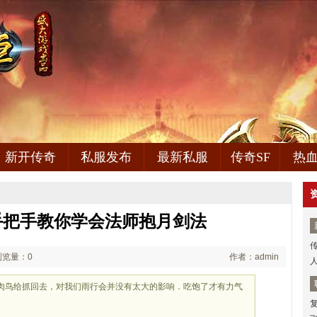
新开传奇
私服发布
最新私服
传奇SF
热
手把手教你学会法师抱月剑法
浏览量：0
作者：admin
人
食肉鸟给抓回去，对我们雨行会并没有太大的影响．吃饱了才有力气