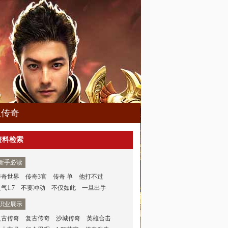
血传奇
资料检索
新手必读
传奇世界
传奇3官
传奇 单
他打不过
气1.7
不要冲动
不仅如此
一旦出手
职业展示
复古传奇
复古传奇
沙城传奇
英雄合击