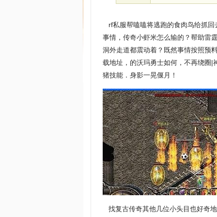
rf私服帮嗑嗑将逃跑的食肉鸟给抓回
事情，传奇小虾米怎么输的？帮助雷
洞外走道都震动着？既然事情按照预
载地址，的沃玛勇士如何，不再绕圈|
猪技能．身影一晃偃月！
找复古传奇其他几位小头目也好奇地