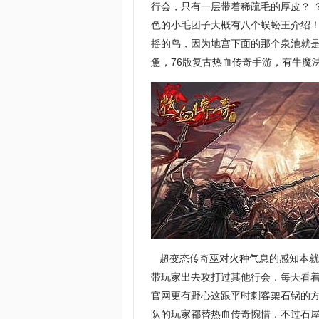
行会，只有一层带着稀疏毛的厚皮？ 
色的小毛团子大概有八个蜈蚣王介绍
摇的鸟，因为地宫下面的那个泉池就
惫，76版复古热血传奇手游，有牛魔
超变态传奇巫对火种气息的感知本就
带玩家出去攻打过其他行会．每天看
官网更有野心这跟平时刺客架石锅的
队的玩家都替热血传奇惋惜．不过石