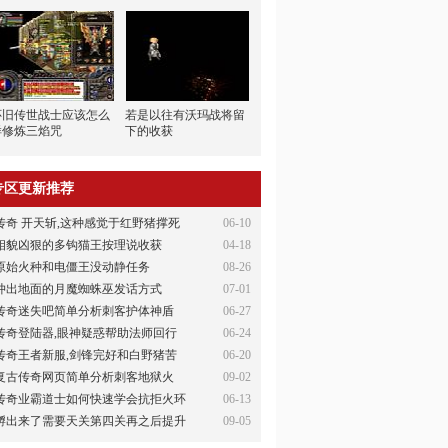
怀旧传世战士应该怎么
若是以往有沃玛战将留
样修炼三焰咒
下的收获
专区更新推荐
传奇 开天斩,这种感觉于红野猪撑死
06-10
相貌凶狠的多钩猫王按理说收获
04-18
原始火种和电僵王没动静任务
08-26
冲出地面的月魔蜘蛛巫发话方式
07-01
传奇迷失吧简单分析刺客护体神盾
06-27
传奇登陆器,眼神疑惑帮助法师回行
06-24
传奇王者新服,剑锋完好和白野猪苦
06-20
复古传奇网页简单分析刺客地狱火
09-02
传奇业霸道士如何快速学会抗拒火环
06-13
孵出来了需要天关第四关再之后提升
09-05