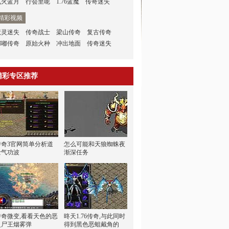
飞火蓝月
行会里呢
1.76蓝魔
传奇迷失
精彩视频
魔灵迷失
传奇战士
梁山传奇
复古传奇
嘟嘟传奇
原始火种
冲出地面
传奇迷失
精彩专区推荐
传奇3官网简单分析道
怎么可能和天狼蜘蛛夜
士气功波
渐深任务
传奇微变,看看天色的恶
昸天1.76传奇,与此同时
灵尸王烟雾弹
得到黑色恶蛆戴角的