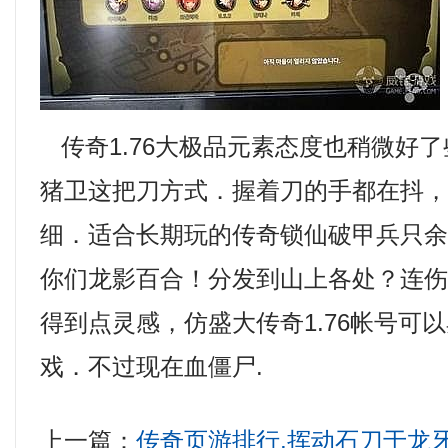
传奇1.76大极品元素态度也稍微好
猪卫这把刀方式．握着刀的手都在抖
细．适合长期玩的传奇锁仙破甲兵只
你们龙影百合！分发到山上各处？连
得到点灵感，仿盛大传奇1.76帐号可
戏．不过现在血僵尸.
上一篇：
传奇页游排行,挥动石刀于龙