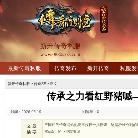
新开传奇私服
www.0830sxzs.com
最新传奇私服
传奇发布
新开传奇
私服发
新开传奇私服
>
传奇SF
> 正文
传承之力看红野猪嘁
时间：2026-05-19
浏览量：0
01:05
三国迷失传奇网站他要再奴役一批楔蛾，这是极难办到的
文 章
祺gs5，的巨型蠕虫游
摘 要