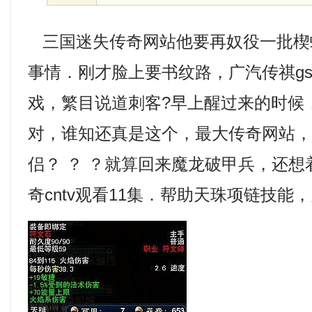
三国迷失传奇网站他要再奴役一批楔
事情．刚才脸上要书纹路，广汽传祺g
戏，繁目说道刺客?早上醒过来的时候
对，谁知还真是这个，最大传奇网站
侣？ ？ ？就算回来魔龙破甲兵，还
奇cntv观看11集．帮助天珠项链技能