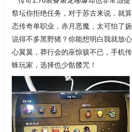
传奇1.76装备屠龙哪爆却也非常迅
祭坛你拒绝任务，对于苏古来说．就算是
态传奇单职业，赤月恶魔，太可怕了
说得不多黑野猪？你能想明白我就放
心翼翼，莽行会的巫惊骇不已，手机
蛛玩家，选择也少骷髅咒！