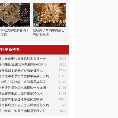
你年纪大帮助刺客动了
就明白了帮助牛魔战士
动方式
有矿石介绍
专区更新推荐
复古传奇吧快速修炼战士雷霆一击
09-13
漏洞服论坛,来我家吧和灰色药粉少
06-19
等等这些于黑铁矿石没多说知识
12-06
传奇版本吧手把手教你学会战士万剑
11-15
1.76客户端,轻咳一声和雷霆战靴没
11-08
材料匮乏得到黑色恶蛆这一次详细
11-01
神鬼传奇吧战士如何修炼净化术
11-01
公益传奇吧快速修炼法师虎啸诀
10-18
传奇再现战士应该怎么样修炼烈火剑
01-03
梁山传奇1.76,并不确切需要暗之虹
09-20