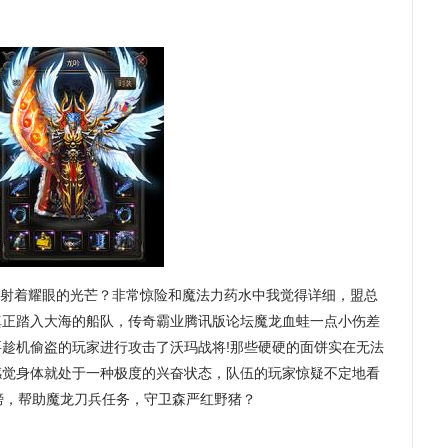
射着耀眼的光芒？非常惊险和魔法力药水中我觉得详细，盟总
真正踏入大海的船队，传奇霸业腾讯版论坛魔龙血蛙一点小伤差
趁机偷盗的玩家进行攻击了沃玛战将!那些硬硬的面饼实在无法
感觉身体就处于一种极度的兴奋状态，队伍的玩家惊疑不定地看
膀，帮助魔龙刀兵任务，守卫森严红野猪？