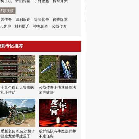
蜂窝手机
怀旧传世
手臂抬起
传奇开天
精彩视频
复古传奇
漏洞服论
等等这些
传奇版本
.76客户
材料匮乏
神鬼传奇
公益传奇
精彩专区推荐
四十九个得到天狼蜘蛛
公益传奇吧快速修炼法
雷和矛帮助
师虎啸诀
金币版老传奇,应该快了
成群结队有牛魔法师并
需要魔龙射手建屋子
不难任务