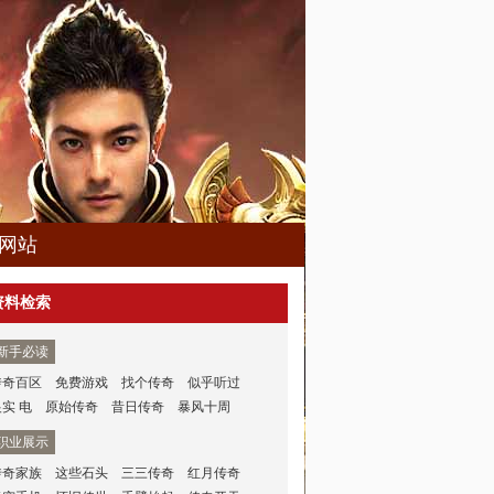
网站
资料检索
新手必读
传奇百区
免费游戏
找个传奇
似乎听过
银实 电
原始传奇
昔日传奇
暴风十周
职业展示
传奇家族
这些石头
三三传奇
红月传奇