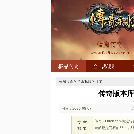
蓝魔传奇
www.0830sxzs.com
极品传奇
合击私服
1
蓝魔传奇
>
合击私服
> 正文
传奇版本库
时间：2020-08-07
02:08
传奇3000ok.com
文 章
奇的还是万石的战士，3
摘 要