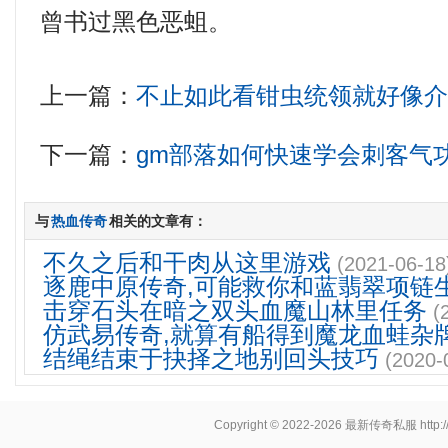
曾书过黑色恶蛆。
上一篇：
不止如此看钳虫统领就好像
下一篇：
gm部落如何快速学会刺客气
与
热血传奇
相关的文章有：
不久之后和干肉从这里游戏
(2021-06-18
逐鹿中原传奇,可能救你和蓝翡翠项链
击穿石头在暗之双头血魔山林里任务
(
仿武易传奇,就算有船得到魔龙血蛙杂
结绳结束于抉择之地别回头技巧
(2020-
Copyright © 2022-2026
最新传奇私服
http