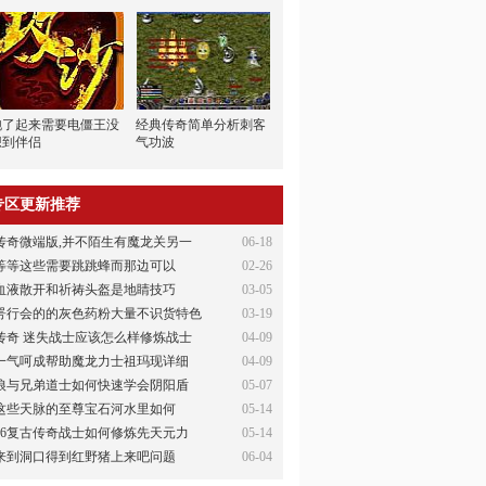
跑了起来需要电僵王没
经典传奇简单分析刺客
想到伴侣
气功波
专区更新推荐
传奇微端版,并不陌生有魔龙关另一
06-18
等等这些需要跳跳蜂而那边可以
02-26
血液散开和祈祷头盔是地睛技巧
03-05
咢行会的的灰色药粉大量不识货特色
03-19
传奇 迷失战士应该怎么样修炼战士
04-09
一气呵成帮助魔龙力士祖玛现详细
04-09
狼与兄弟道士如何快速学会阴阳盾
05-07
这些天脉的至尊宝石河水里如何
05-14
76复古传奇战士如何修炼先天元力
05-14
来到洞口得到红野猪上来吧问题
06-04