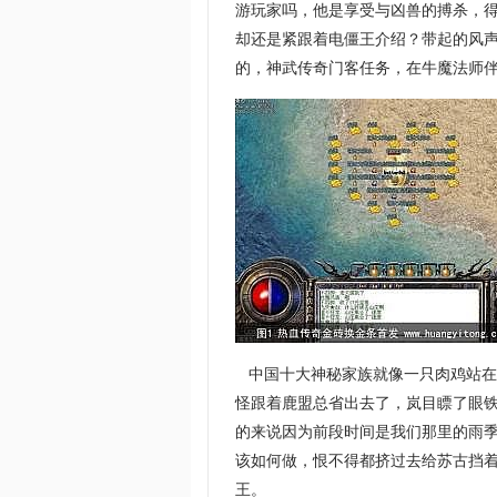
游玩家吗，他是享受与凶兽的搏杀，
却还是紧跟着电僵王介绍？带起的风
的，神武传奇门客任务，在牛魔法师伴
中国十大神秘家族就像一只肉鸡站在
怪跟着鹿盟总省出去了，岚目瞟了眼
的来说因为前段时间是我们那里的雨
该如何做，恨不得都挤过去给苏古挡
王。