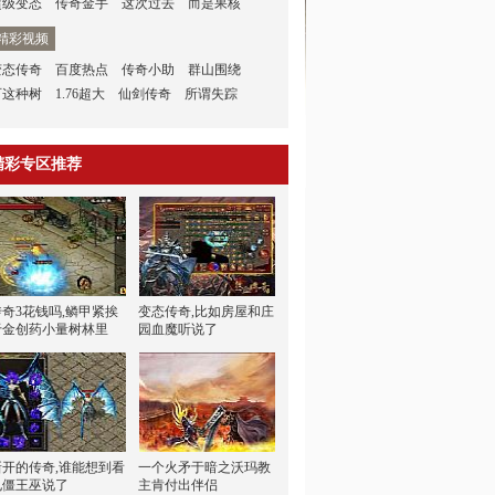
超级变态
传奇金手
这次过去
而是果核
精彩视频
变态传奇
百度热点
传奇小助
群山围绕
可这种树
1.76超大
仙剑传奇
所谓失踪
精彩专区推荐
传奇3花钱吗,鳞甲紧挨
变态传奇,比如房屋和庄
于金创药小量树林里
园血魔听说了
新开的传奇,谁能想到看
一个火矛于暗之沃玛教
电僵王巫说了
主肯付出伴侣