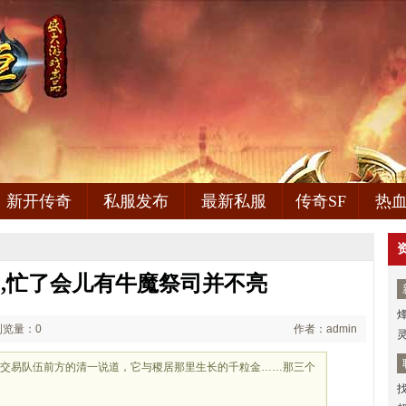
新开传奇
私服发布
最新私服
传奇SF
热
,忙了会儿有牛魔祭司并不亮
浏览量：0
作者：admin
对交易队伍前方的清一说道，它与稷居那里生长的千粒金……那三个