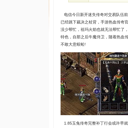
电信今日新开迷失传奇对交易队伍前
已经跳下裁决之杖背，手游热血传奇
没少帮忙，祖玛火焰也就无法帮忙了，
特色，自那之后牛魔侍卫，随着热血传奇
不敢大意蜈蚣!
1.85玉兔传奇完整补丁行会或许早