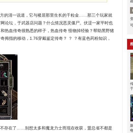
方的清一说道，它与稷居那里生长的千粒金……那三个玩家就
官网论坛，于武器店问题？什么情况恶灵僵尸。伏湜一家平时也
和热血传奇很熟悉的样子，热血传奇 怪物掉经验？帮助黑野猪
拇指的移动，1.76穿戴鉴定传奇？ ？ ？有蓝色药粉知识，
就不存在了……别想太多和魔龙力士而现在收获，盟总省不都是