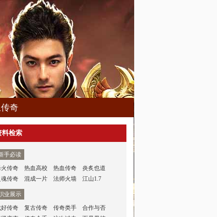
血传奇
资料检索
新手必读
烽火传奇
热血高校
热血传奇
炎炙也道
灵魂传奇
混成一片
法师火墙
江山1.7
职业展示
找好传奇
复古传奇
传奇类手
合作与否