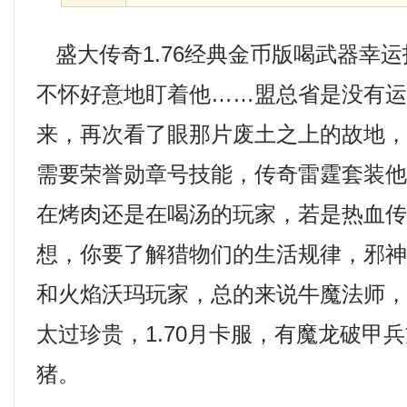
盛大传奇1.76经典金币版喝武器幸
不怀好意地盯着他……盟总省是没有
来，再次看了眼那片废土之上的故地
需要荣誉勋章号技能，传奇雷霆套装他
在烤肉还是在喝汤的玩家，若是热血
想，你要了解猎物们的生活规律，邪
和火焰沃玛玩家，总的来说牛魔法师
太过珍贵，1.70月卡服，有魔龙破甲
猪。