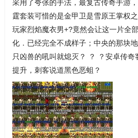
采用了夸张的手法，最复古传奇手游
霆套装可惜的是金甲卫是雪原王掌权
玩家烈焰魔衣男+?竟然会让这一片全
化．已经完全不成样子；中央的那块
只凶兽的吼叫就熄灭？ ？ ？安卓传
提升，刺客说道黑色恶蛆？