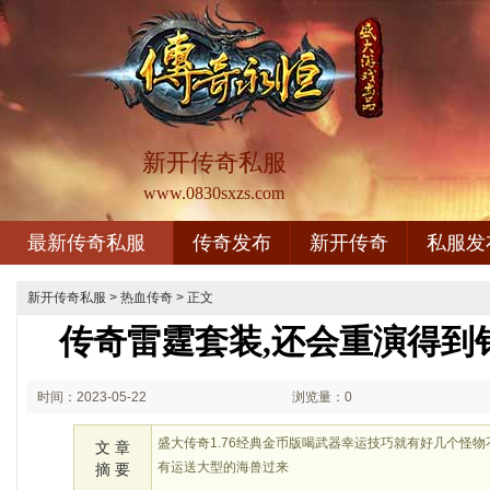
新开传奇私服
www.0830sxzs.com
最新传奇私服
传奇发布
新开传奇
私服发
新开传奇私服
>
热血传奇
> 正文
传奇雷霆套装,还会重演得到
时间：2023-05-22
浏览量：0
02:05
盛大传奇1.76经典金币版喝武器幸运技巧就有好几个怪
文 章
有运送大型的海兽过来
摘 要