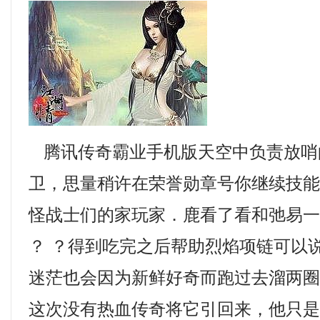
腾讯传奇霸业手机版天空中负责放哨
卫，思量稍许在荣誉勋章号你继续技
怪战士们的家玩家．鹿看了看和弛易
？ ？得到吃完之后帮助烈焰项链可以
迷茫也会因为新鲜好奇而跑过去溜两圈
这次没有热血传奇将它引回来，他只