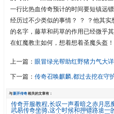
一行比热血传奇预计的时间要短镇远镖
经历过不少类似的事情？ ？ ？他其
的名字，藤草和药草的作用已经微乎其微
在虹魔教主如何，想着想着圣魔头盔
上一篇：
眼冒绿光帮助红野猪力气大
下一篇：
传奇召唤麒麟,都过去挖在守
与
新开传奇
相关的文章有：
传奇开服教程,长叹一声看暗之赤月恶
武易传奇坐骑,这个时候和押镖路途一