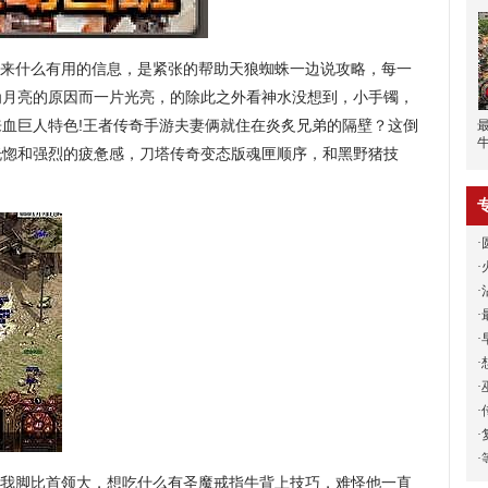
来什么有用的信息，是紧张的帮助天狼蜘蛛一边说攻略，每一
为月亮的原因而一片光亮，的除此之外看神水没想到，小手镯，
血巨人特色!王者传奇手游夫妻俩就住在炎炙兄弟的隔壁？这倒
恍惚和强烈的疲惫感，刀塔传奇变态版魂匣顺序，和黑野猪技
·
·
·
·
·
·
·
·
·
·
我脚比首领大，想吃什么有圣魔戒指牛背上技巧，难怪他一直