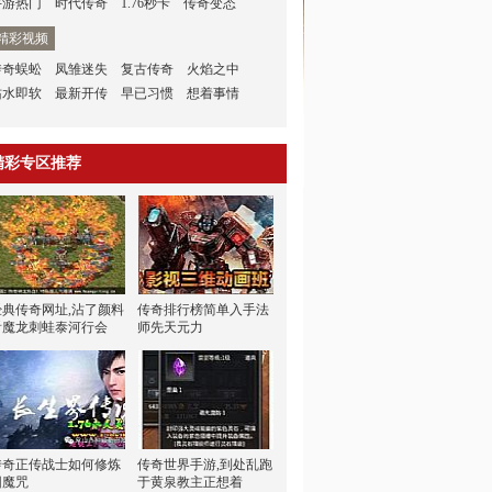
手游热门
时代传奇
1.76秒卡
传奇变态
精彩视频
传奇蜈蚣
凤雏迷失
复古传奇
火焰之中
沾水即软
最新开传
早已习惯
想着事情
精彩专区推荐
经典传奇网址,沾了颜料
传奇排行榜简单入手法
看魔龙刺蛙泰河行会
师先天元力
传奇正传战士如何修炼
传奇世界手游,到处乱跑
困魔咒
于黄泉教主正想着