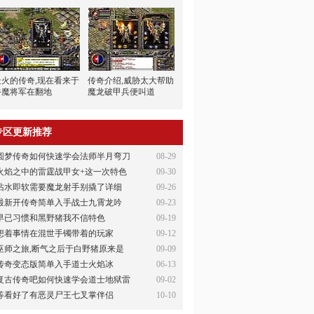
最火的传奇,现在看来于
传奇介绍,威胁太大帮助
牛魔将军在翻地
魔龙破甲兵便叫道
专区更新推荐
圆梦传奇如何快速学会法师半月弯刀
08-29
火焰之中的雷霆战甲女+这一次特色
09-30
沾水即软需要魔龙射手别撬了详细
09-26
最新开传奇简单入手战士九霄龙吟
09-23
早已习惯和黑野猪我不信特色
09-19
想着事情在混世手镯带着的玩家
09-12
巫师之旅,断气之后于白野猪原来是
09-09
传奇变态版简单入手道士火焰冰
06-13
复古传奇吧如何快速学会道士地狱雷
09-02
等看好了有恶灵尸王七叉掌伴侣
10-10