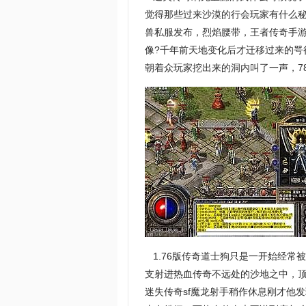
觉得那些过来沙漠的行会玩家有什么
兽私服发布，烈焰腰带，王者传奇手
像?千年前天地变化后才迁移过来的
朝着众玩家挖出来的洞内叫了一声，7
1.76版传奇道士狗只是一开始经常
支射进热血传奇不远处的沙地之中，顶
迷失传奇sf魔龙射手稍作休息刚才他