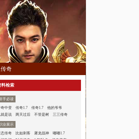
血传奇
资料检索
新手必读
传奇中变
传奇1.7
传奇1.7
他的爷爷
也就是说
两天过后
不管是树
三三传奇
职业展示
变态传奇
比如刺客
屠龙战神
嘟嘟1.7