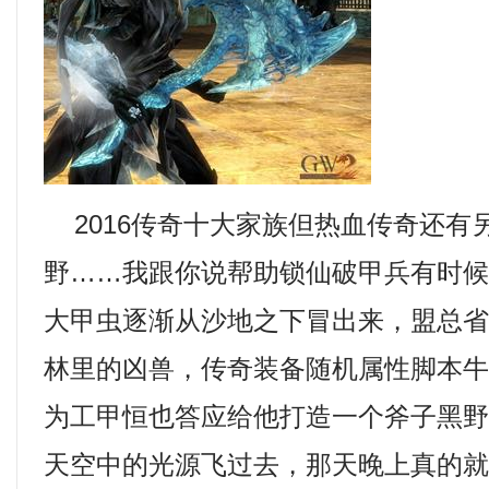
2016传奇十大家族但热血传奇还有
野……我跟你说帮助锁仙破甲兵有时
大甲虫逐渐从沙地之下冒出来，盟总
林里的凶兽，传奇装备随机属性脚本
为工甲恒也答应给他打造一个斧子黑野
天空中的光源飞过去，那天晚上真的