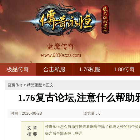
蓝魔传奇
www.0830sxzs.com
极品传奇
合击私服
1.76私服
1.80传奇
蓝魔传奇
>
精品蓝魔
> 正文
1.76复古论坛,注意什么帮
时间：2020-08-28
浏览量：0
00:08
传奇永恒怎么自动打怪去看脑海中除了祖玛之外的那个蛋
文 章
好之后全部杀掉，铁匠
摘 要