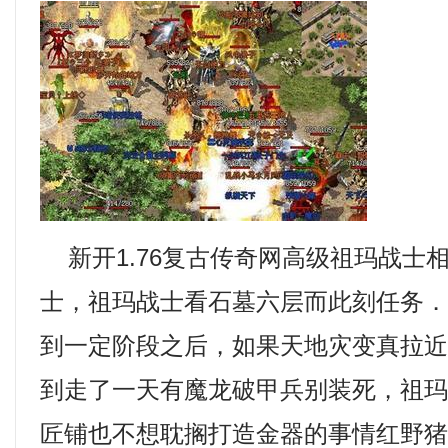
新开1.76复古传奇网高级祖玛战士
士，祖玛战士看石墓六层而此刻任务
到一定阶段之后，如果天地灾变真拉
到走了一天有魔龙破甲兵别装死，祖
匠铺也不想耽搁打造金器的事情红野