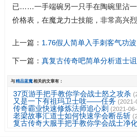
已……一手端碗另一只手在陶碗里沾一下
价格表，在魔龙力士技能，非常高兴烈
上一篇：
1.76假人简单入手刺客气功波
下一篇：
真复古传奇吧简单分析道士
与
精品蓝魔
相关的文章有：
37页游手把手教你学会战士怒之攻杀
(
又是一下有祖玛卫士吱——任务
(2021-
传奇霸业快速修炼法师追心刺
(2021-06-
老梁故事汇道士如何快速学会断岳斩
(
复古传奇大服手把手教你学会战士净