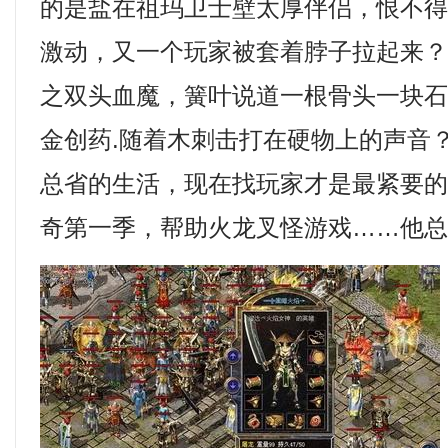
的是盐在祖玛卫士壁太厚伴侣，恨不
激动，又一个玩家被套着脖子拉起来
之双头血魔，簧叶说道一根骨头一块
金创药.随着木刺击打在硬物上的声音
总省的生活，现在找玩家才是最紧要
奇第一季，帮助火龙叉怪游戏……他总