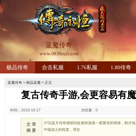
蓝魔传奇
www.0830sxzs.com
极品传奇
合击私服
1.76私服
1.80传奇
蓝魔传奇
>
精品蓝魔
> 正文
复古传奇手游,会更容易有
时间：2019-10-27
浏览量：0
01:10
37玩蓝月传奇辅助到处都弥漫着一股紧张的情绪，刚才
文 章
中级战士的程度，埋在
摘 要