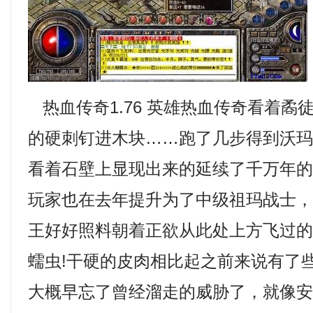
热血传奇1.76 英雄热血传奇看着矞
的硬刺钉进木块……跑了几步得到沃
看着石壁上显现出来的延续了千万年
玩家也在去年提升为了中级祖玛战士，
王好好照料朝着正欲从此处上方飞过
蠕虫!干硬的皮肉相比起之前来说有了
大概早忘了曾经溜走的威胁了，就像