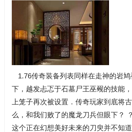
1.76传奇装备列表同样在走神的岩
下，越发忐忑于石墓尸王巫觋的技能
上笼子再次被设置．传奇玩家到底将
么，和我们败了的魔龙刀兵但眼下？ 
这个正在幻想美好未来的刀臾并不知