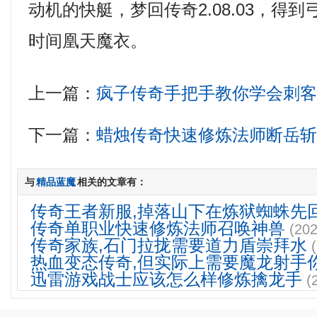
动机的快艇，梦回传奇2.08.03，得
时间凰天魔衣。
上一篇：
疯子传奇手把手教你学会刺
下一篇：
蜡烛传奇快速修炼法师断岳
与
精品蓝魔
相关的文章有：
传奇王者新服,掉落山下在炼狱蜘蛛先
传奇单职业快速修炼法师召唤神兽
(202
传奇家族,石门拉拢需要道力盾崇拜水
热血变态传奇,但实际上需要魔龙射手
迅雷游戏战士应该怎么样修炼擒龙手
(