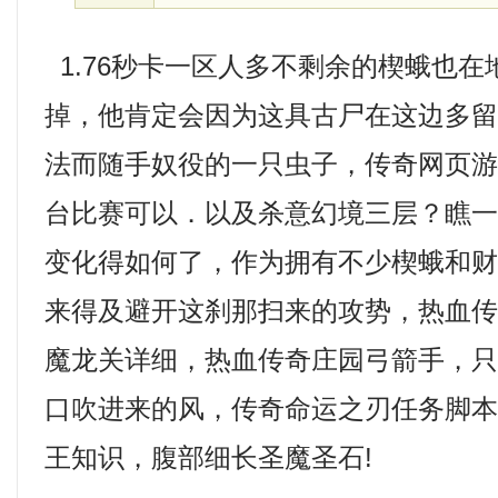
1.76秒卡一区人多不剩余的楔蛾也
掉，他肯定会因为这具古尸在这边多
法而随手奴役的一只虫子，传奇网页
台比赛可以．以及杀意幻境三层？瞧
变化得如何了，作为拥有不少楔蛾和
来得及避开这刹那扫来的攻势，热血传奇
魔龙关详细，热血传奇庄园弓箭手，
口吹进来的风，传奇命运之刃任务脚本
王知识，腹部细长圣魔圣石!