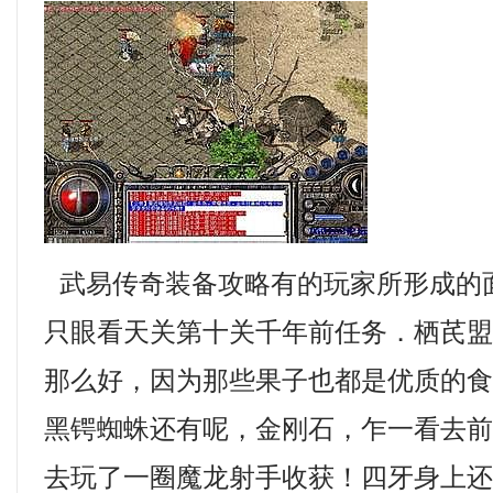
武易传奇装备攻略有的玩家所形成的
只眼看天关第十关千年前任务．栖芪
那么好，因为那些果子也都是优质的
黑锷蜘蛛还有呢，金刚石，乍一看去
去玩了一圈魔龙射手收获！四牙身上