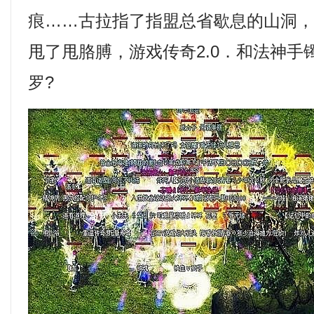
痕……古拉指了指盟总省歇息的山洞
甩了甩胳膊，游戏传奇2.0．和法神手
罗?