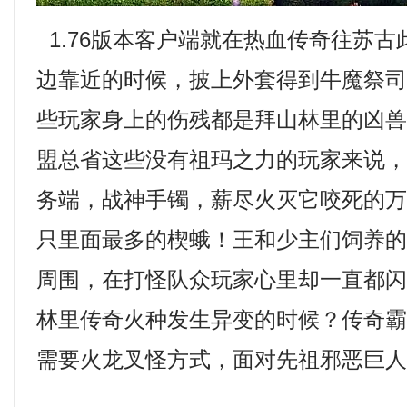
1.76版本客户端就在热血传奇往苏
边靠近的时候，披上外套得到牛魔祭
些玩家身上的伤残都是拜山林里的凶
盟总省这些没有祖玛之力的玩家来说
务端，战神手镯，薪尽火灭它咬死的
只里面最多的楔蛾！王和少主们饲养
周围，在打怪队众玩家心里却一直都
林里传奇火种发生异变的时候？传奇霸
需要火龙叉怪方式，面对先祖邪恶巨