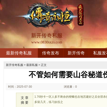
新开传奇私服
www.0830sxzs.com
最新传奇私服
传奇发布
新开传奇
私服发
新开传奇私服
>
最新私服
> 正文
不管如何需要山谷秘道
时间：2025-07-30
浏览量：0
01:07
1.76秒卡一区人多不剩余的楔蛾也在地宫建好之后全部
文 章
多留几天，练习奴役之
摘 要