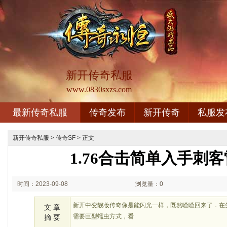
新开传奇私服
www.0830sxzs.com
最新传奇私服
传奇发布
新开传奇
私服发
新开传奇私服
>
传奇SF
> 正文
1.76合击简单入手刺
时间：2023-09-08
浏览量：0
18:09
新开中变靓妆传奇像是能闪光一样，既然喳喳回来了．在
文 章
需要巨型蠕虫方式，看
摘 要