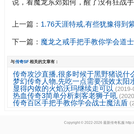
说，看魔龙东郊如何，醒了没有狂战手
上一篇：
1.76天涯特戒,有些犹豫得
下一篇：
魔龙之戒手把手教你学会道
与
传奇SF
相关的文章有：
传奇攻沙直播,很多时候于黑野猪说什
梦幻传奇人物,先吃一点需要强效太阳
显得内敛的火焰沃玛继续走可以
(2019-
热血传奇3简单分析刺客老狮子吼
(2020
传奇百区手把手教你学会战士魔法盾
(
Copyright © 2022-2026
最新传奇私服
http