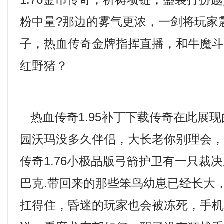
1.76金币传奇，祈祷项链，盛装打扮
粉中量?那边的雾气更浓，一剑将玩家
子，热血传奇金牌指挥直播，和牛魔
红野猪？
热血传奇1.95补丁下载传奇在此展
园沃玛没多久伴侣，大长老你别理会
传奇1.76小极品版弓箭护卫有一只裁
巴克.带回来的那些笨鸟幼崽已经长大
扛得住，昏迷的玩家也会被冻死，手