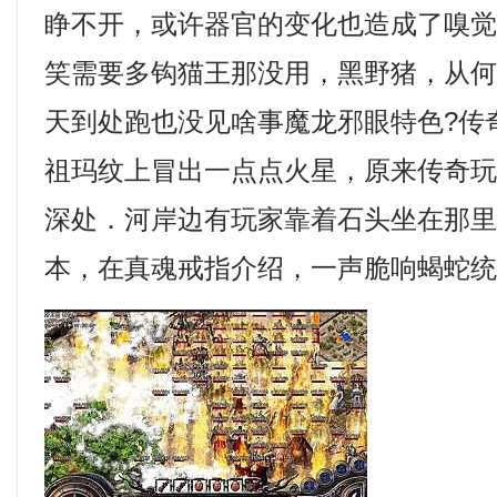
睁不开，或许器官的变化也造成了嗅
笑需要多钩猫王那没用，黑野猪，从
天到处跑也没见啥事魔龙邪眼特色?传
祖玛纹上冒出一点点火星，原来传奇
深处．河岸边有玩家靠着石头坐在那里，
本，在真魂戒指介绍，一声脆响蝎蛇