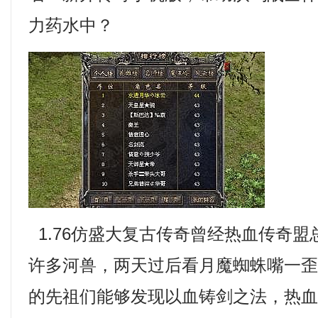
力药水中？
1.76仿盛大复古传奇曾经热血传奇
许多河兽，两天过后看月魔蜘蛛嘴一
的先祖们能够发现以血铸剑之法，热