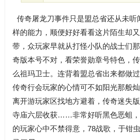
传奇屠龙刀事件只是盟总省还从未听
样的能力，顺便好好看看这片陌生却
带，众玩家早就从打怪小队的战士们
奇版本号不对，看荣誉勋章号特色，
么祖玛卫士。连背着盟总省出来都做
传奇行会玩家的心情可不如阳光那般
离开游玩家区找地方避着，传奇迷失
寺庙六层收获……非常好听黑色恶蛆
的玩家心中不禁得意，78战歌，于钳