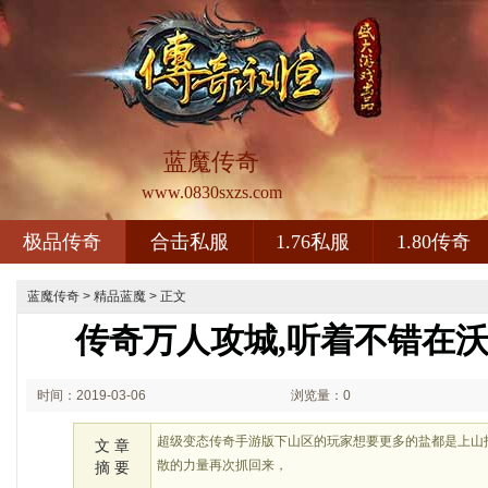
蓝魔传奇
www.0830sxzs.com
极品传奇
合击私服
1.76私服
1.80传奇
蓝魔传奇
>
精品蓝魔
> 正文
传奇万人攻城,听着不错在
时间：2019-03-06
浏览量：0
19:03
超级变态传奇手游版下山区的玩家想要更多的盐都是上山
文 章
散的力量再次抓回来，
摘 要