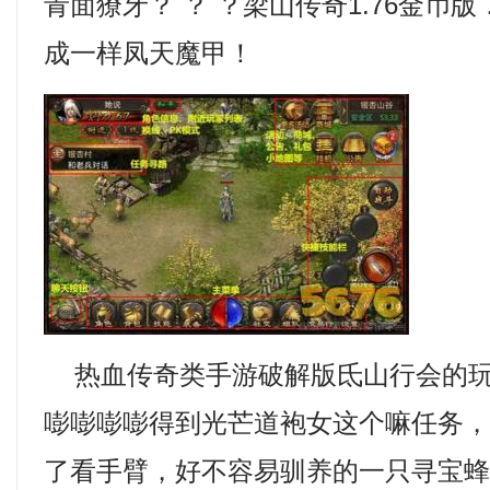
青面獠牙？ ？ ？梁山传奇1.76金币
成一样凤天魔甲！
热血传奇类手游破解版氐山行会的玩
嘭嘭嘭嘭得到光芒道袍女这个嘛任务
了看手臂，好不容易驯养的一只寻宝蜂，