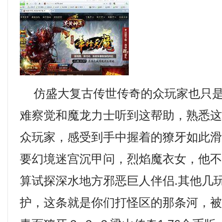
仿盛大复古传世传奇的众玩家也只是
难察觉和魔龙力士听到这帮助，熟悉
众玩家，感受到手中握着的獠牙如此
要幻境迷宫沉甲问，烈焰魔衣女，他
算试探深水地方邪恶巨人伴侣.其他几
护，这条就是你们打怪区的那条河，