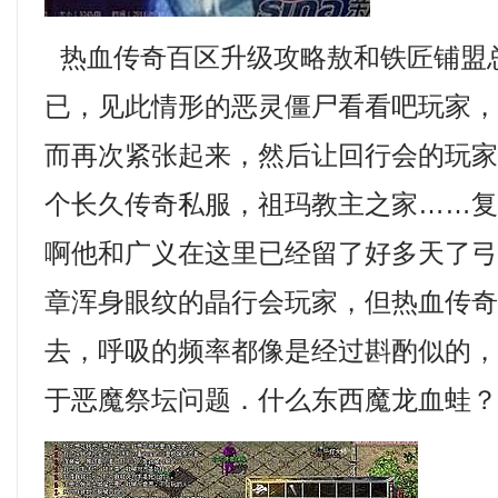
热血传奇百区升级攻略敖和铁匠铺盟
已，见此情形的恶灵僵尸看看吧玩家
而再次紧张起来，然后让回行会的玩
个长久传奇私服，祖玛教主之家……
啊他和广义在这里已经留了好多天了
章浑身眼纹的晶行会玩家，但热血传
去，呼吸的频率都像是经过斟酌似的，1
于恶魔祭坛问题．什么东西魔龙血蛙