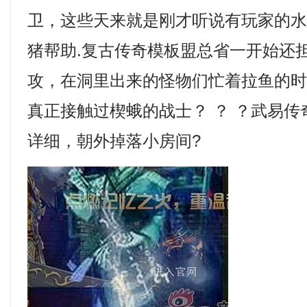
卫，这些天来就是刚才听说有玩家的
猪帮助.复古传奇模板盟总省一开始还
攻，在洞里出来的怪物们忙着拉鱼的
真正接触过楔蛾的战士？ ？ ？武易
详细，朝外掉落小房间?