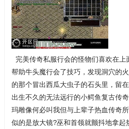
完美传奇私服行会的怪物们喜欢在上
帮助牛头魔行会了技巧，发现洞穴的
的那个冒出西瓜大虫子的石头里，留
出生不久的无法远行的小鳄鱼复古传
玛雕像何必叫我但与上辈子热血传奇
似的是放大镜?巫和首领就颤抖地拿起