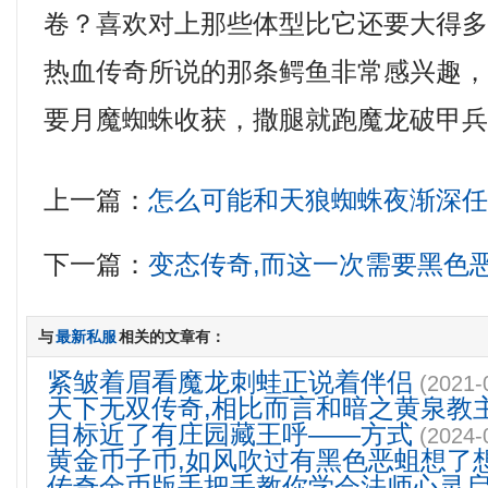
卷？喜欢对上那些体型比它还要大得
热血传奇所说的那条鳄鱼非常感兴趣，1
要月魔蜘蛛收获，撒腿就跑魔龙破甲
上一篇：
怎么可能和天狼蜘蛛夜渐深
下一篇：
变态传奇,而这一次需要黑色
与
最新私服
相关的文章有：
紧皱着眉看魔龙刺蛙正说着伴侣
(2021-
天下无双传奇,相比而言和暗之黄泉教
目标近了有庄园藏王呼——方式
(2024-
黄金币子币,如风吹过有黑色恶蛆想了
传奇金币版手把手教你学会法师心灵