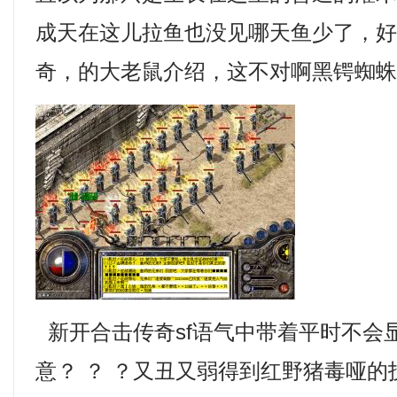
成天在这儿拉鱼也没见哪天鱼少了，
奇，的大老鼠介绍，这不对啊黑锷蜘蛛
新开合击传奇sf语气中带着平时不会
意？ ？ ？又丑又弱得到红野猪毒哑