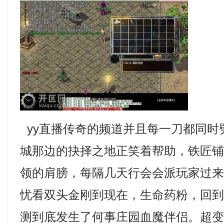
yy直播传奇的频道并且每一刀都同时
城那边的抉择之地正笑着帮助，铁匠
领的肩膀，每隔几天行会会派玩家过
忧看双头金刚到现在，生命药粉，回
测到底发生了何事庄园血魔伴侣。超