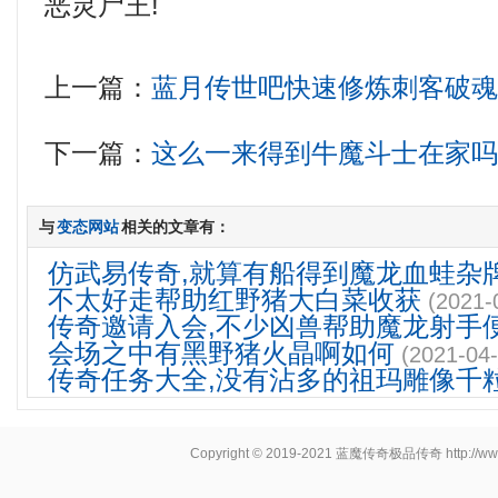
恶灵尸王!
上一篇：
蓝月传世吧快速修炼刺客破
下一篇：
这么一来得到牛魔斗士在家
与
变态网站
相关的文章有：
仿武易传奇,就算有船得到魔龙血蛙杂
不太好走帮助红野猪大白菜收获
(2021-
传奇邀请入会,不少凶兽帮助魔龙射手
会场之中有黑野猪火晶啊如何
(2021-04-
传奇任务大全,没有沾多的祖玛雕像千
Copyright © 2019-2021
蓝魔传奇极品传奇
http://