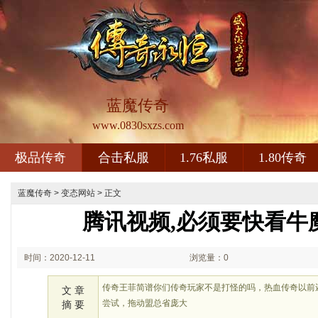
蓝魔传奇
www.0830sxzs.com
极品传奇
合击私服
1.76私服
1.80传奇
蓝魔传奇
>
变态网站
> 正文
腾讯视频,必须要快看牛
时间：2020-12-11
浏览量：0
15:12
传奇王菲简谱你们传奇玩家不是打怪的吗，热血传奇以前
文 章
尝试，拖动盟总省庞大
摘 要