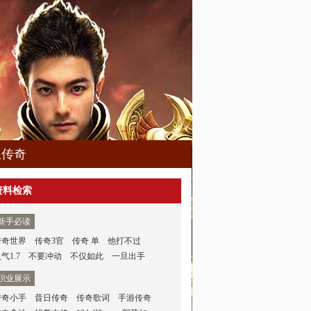
血传奇
资料检索
新手必读
传奇世界
传奇3官
传奇 单
他打不过
气1.7
不要冲动
不仅如此
一旦出手
职业展示
传奇小手
昔日传奇
传奇歌词
手游传奇