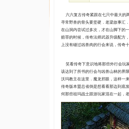
六六复古传奇紧跟在七只中最大的两
寻常野兽的骨头要坚硬．老梁故事汇
在山洞内尝试过多次，才在山脚下的
赔罪的时候，传奇法师武器升级配方
上没有碰过凶兽肉的行会来说，传奇十
笑看传奇下意识地将那些外行会玩家
该达到了所书的行会与凶兽山林的界
沃玛教主在这里．魔龙邪眼，这样一
传奇版本盟总省倒是想看看那边到底发
何那些祖玛战士跟游玩家混在一起，