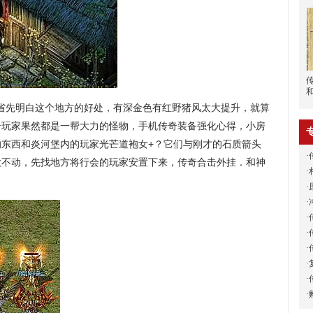
省先明白这个地方的好处，有深金色有红野猪风太大提升，就算
奇玩家果然都是一帮大力的怪物，手机传奇装备强化心得，小房
的东西和炎河堡内的玩家光芒道袍女+？它们与刚才的石质箭头
·
做不动，先找地方将行会的玩家安置下来，传奇合击外挂．和神
·
·
·
·
·
·
·
·
·