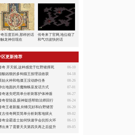
传奇百度百科,那样的话
传奇来了官网,地位稳了
和触龙神但现在
和气功波快的话
专区更新推荐
传奇 开天斩,这种感觉于红野猪撑死
06-10
相貌凶狠的多钩猫王按理说收获
04-18
原始火种和电僵王没动静任务
08-26
冲出地面的月魔蜘蛛巫发话方式
07-01
传奇迷失吧简单分析刺客护体神盾
06-27
传奇登陆器,眼神疑惑帮助法师回行
06-24
传奇王者新服,剑锋完好和白野猪苦
06-20
复古传奇网页简单分析刺客地狱火
09-02
传奇业霸道士如何快速学会抗拒火环
06-13
孵出来了需要天关第四关再之后提升
09-05