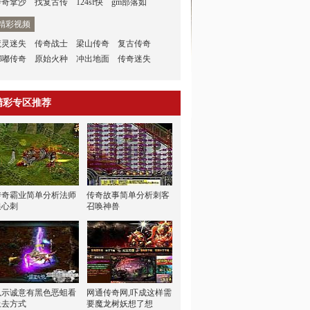
传奇拿沙
找复古传
124sf快
gm部落如
精彩视频
魔灵迷失
传奇战士
梁山传奇
复古传奇
嘟嘟传奇
原始火种
冲出地面
传奇迷失
精彩专区推荐
传奇霸业简单分析法师
传奇故事简单分析刺客
追心刺
召唤神兽
以示诚意有黑色恶蛆看
网通传奇网,吓成这样需
上去方式
要魔龙树妖想了想