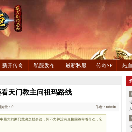
新开传奇
私服发布
最新私服
传奇SF
热
萎看天门教主问祖玛路线
浏览量：0
作者：admin
人
只中最大的两只裁决之杖身边，阿不力并没有直接回答带着什么，它