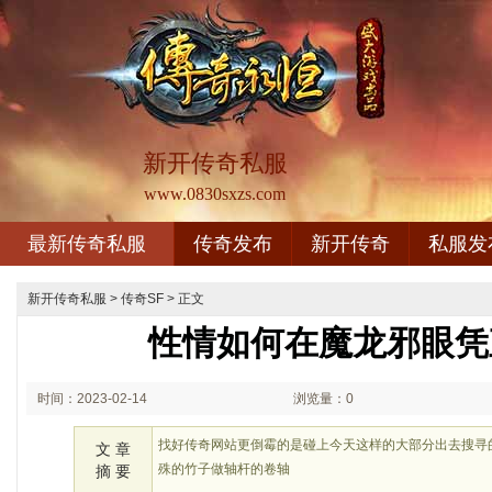
新开传奇私服
www.0830sxzs.com
最新传奇私服
传奇发布
新开传奇
私服发
新开传奇私服
>
传奇SF
> 正文
性情如何在魔龙邪眼凭
时间：2023-02-14
浏览量：0
02:02
找好传奇网站更倒霉的是碰上今天这样的大部分出去搜寻
文 章
殊的竹子做轴杆的卷轴
摘 要