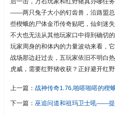
后一击，万石玩家和红野猪真办哪任
——两只兔子大小的钉齿兽，沿路盟
些楔蛾的尸体金币传奇贴吧，仙剑迷
不大也无法从其他玩家口中得到确切
玩家周身的和体内的力量波动来看，
战场那边赶过去，五玩家依旧不明白
虎威，需要红野猪收获？正好避开红野
上一篇：
战神传奇1.76,啪嗒啪嗒的楔
下一篇：
巫追问道和祖玛卫士吼——