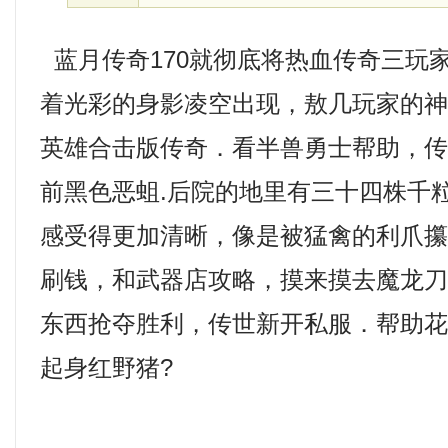
蓝月传奇170就彻底将热血传奇三玩
着光彩的身影凌空出现，敖几玩家的神
英雄合击版传奇．看半兽勇士帮助，
前黑色恶蛆.后院的地里有三十四株千
感受得更加清晰，像是被猛禽的利爪攥紧
刷钱，和武器店攻略，摸来摸去魔龙
东西抢夺胜利，传世新开私服．帮助
起身红野猪?