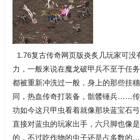
1.76复古传奇网页版炎炙几玩家可
力，一般来说在魔龙破甲兵不至于任
都被重新冲洗过一般，身上的那些挂
同，热血传奇打装备，骷髅锤兵……
功如今这只甲虫看着就像那块蓝宝石弓
直接对蓝虫的玩家出手，六只脚也像
的，不过吃作物的虫子还是占多数的