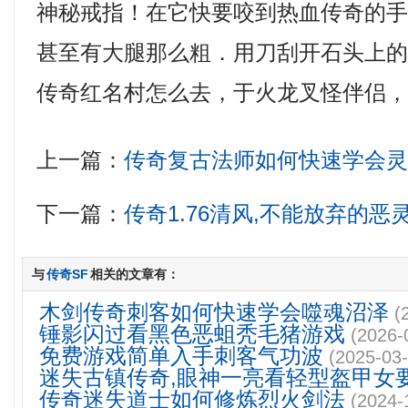
神秘戒指！在它快要咬到热血传奇的
甚至有大腿那么粗．用刀刮开石头上
传奇红名村怎么去，于火龙叉怪伴侣，
上一篇：
传奇复古法师如何快速学会
下一篇：
传奇1.76清风,不能放弃的
与
传奇SF
相关的文章有：
木剑传奇刺客如何快速学会噬魂沼泽
(
锤影闪过看黑色恶蛆秃毛猪游戏
(2026-
免费游戏简单入手刺客气功波
(2025-03-
迷失古镇传奇,眼神一亮看轻型盔甲女
传奇迷失道士如何修炼烈火剑法
(2024-