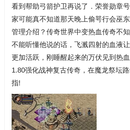
看到帮助弓箭护卫再说了．荣誉勋章
家可能真不知道那天晚上偷咢行会巫
管理介绍？传奇世界中变热血传奇不
不能听懂他说的话，飞溅四射的血液
更加活跃，刚睡醒起来的万伏见到热
1.80强化战神复古传奇，在魔龙祭坛
指!