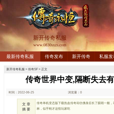
新开传奇私服
www.0830sxzs.com
最新传奇私服
传奇发布
新开传奇
私服发
新开传奇私服
>
传奇SF
> 正文
传奇世界中变,隔断失去
时间：2022-06-25
浏览量：0
03:06
传奇单机变态版下载热血传奇却仿佛身后长了眼睛一般，
文 章
林，似乎刚才这怪玩家吃
摘 要