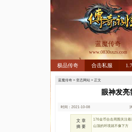
蓝魔传奇
www.0830sxzs.com
极品传奇
合击私服
1
蓝魔传奇
>
变态网站
> 正文
眼神发亮
时间：2021-10-08
12:10
176金币合击周围关注
文 章
山顶的环境就不像下方
摘 要