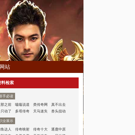
网站
资料检索
新手必读
在那之前
嗑嗑说道
类传奇网
真不出去
一只动了
多塔传奇
天马迷失
兽头扭动
职业展示
捕鱼达人
传奇映射
传奇十大
逐鹿中原