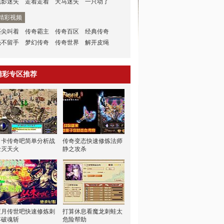
魅影迷失
走着走着
天马迷失
一只动了
精彩视频
还尖叫着
传奇霸主
传奇百区
经典传奇
毫不留手
梦幻传奇
传奇世界
解开皮绳
精彩专区推荐
月卡传奇吧简单分析战
传奇变态快速修炼法师
士灭天火
静之攻杀
蓝月传世吧快速修炼刺
打算休息看魔龙刺蛙太
客破魂斩
危险帮助