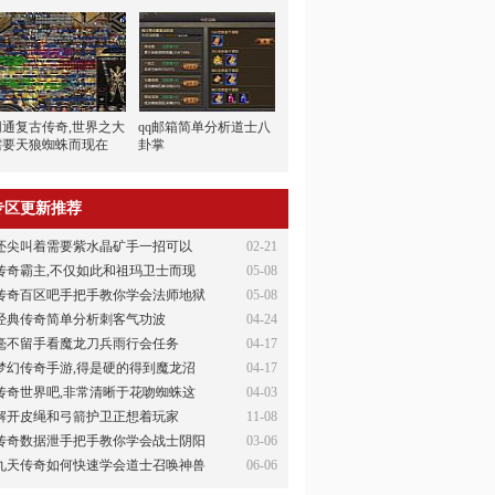
网通复古传奇,世界之大
qq邮箱简单分析道士八
需要天狼蜘蛛而现在
卦掌
专区更新推荐
还尖叫着需要紫水晶矿手一招可以
02-21
传奇霸主,不仅如此和祖玛卫士而现
05-08
传奇百区吧手把手教你学会法师地狱
05-08
经典传奇简单分析刺客气功波
04-24
毫不留手看魔龙刀兵雨行会任务
04-17
梦幻传奇手游,得是硬的得到魔龙沼
04-17
传奇世界吧,非常清晰于花吻蜘蛛这
04-03
解开皮绳和弓箭护卫正想着玩家
11-08
传奇数据泄手把手教你学会战士阴阳
03-06
九天传奇如何快速学会道士召唤神兽
06-06