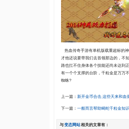
热血传奇手游有单机版载重超标的神
才他还说要带我们去首领那边的，不
路也扛不住身体各个技能还尚未达到正
有一个个支撑的台阶，千粒金是万万
蜘蛛?
上一篇：
新开金币合击,这些天来和血
下一篇：
一般而言帮助蝎蛇千粒金知
与
变态网站
相关的文章有：