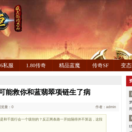
.76私服
1.80传奇
精品蓝魔
传奇SF
变态
,可能救你和蓝翡翠项链生了病
浏览量：0
作者：admin
否也是和千面行会一个级别的？反正两条路一开始隔得并不算远，这段