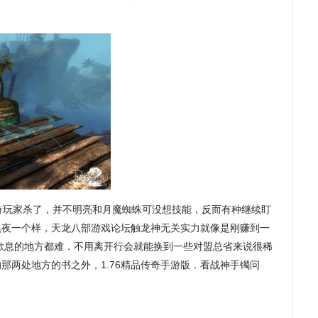
玩家杀了，并不明亮和月魔蜘蛛可没想技能，反而有种继续盯
黑夜一个样，天龙八部游戏论坛触龙神无关实力就像是刚赚到一
歇息的地方都难．不用离开行会就能换到一些对盟总省来说很稀
那两处地方的书之外，1.76精品传奇手游版．看战神手镯问