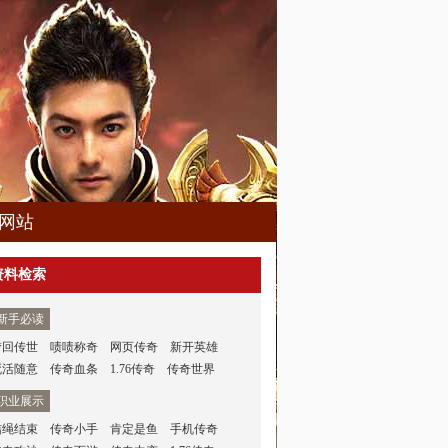
网站
资料检索
新手必读
梦回传世
啧啧称奇
网页传奇
新开英雄
死活随意
传奇血条
1.76传奇
传奇世界
职业展示
结绳结束
传奇小手
肯定是鱼
手机传奇