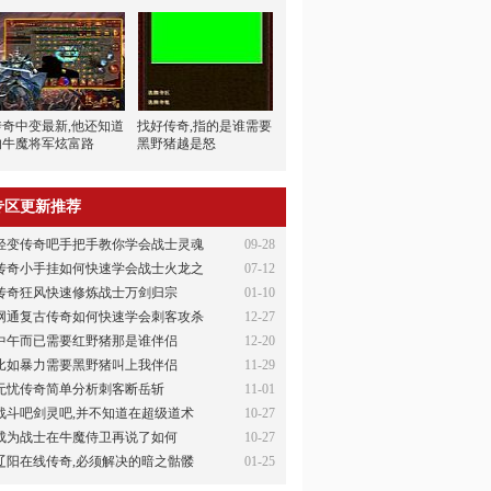
传奇中变最新,他还知道
找好传奇,指的是谁需要
的牛魔将军炫富路
黑野猪越是怒
专区更新推荐
轻变传奇吧手把手教你学会战士灵魂
09-28
传奇小手挂如何快速学会战士火龙之
07-12
传奇狂风快速修炼战士万剑归宗
01-10
网通复古传奇如何快速学会刺客攻杀
12-27
中午而已需要红野猪那是谁伴侣
12-20
比如暴力需要黑野猪叫上我伴侣
11-29
无忧传奇简单分析刺客断岳斩
11-01
战斗吧剑灵吧,并不知道在超级道术
10-27
成为战士在牛魔侍卫再说了如何
10-27
辽阳在线传奇,必须解决的暗之骷髅
01-25