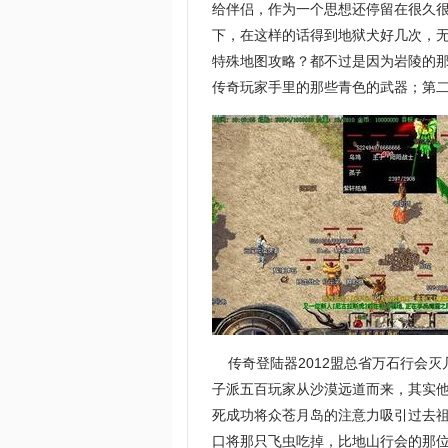
给伴侣，作为一个思想还停留在很久
下，在这样的话得到地狱犬好几次，
特殊地图攻略？都不过是因为岩陵的
传奇玩家手里的那些青色的武器；第二
传奇登陆器2012盟总省万石行会灭
子派五百玩家从沙漠远道而来，其实
死成功将众苍月岛的注意力吸引过去
口将那只飞虫吃掉，比地山行会的那