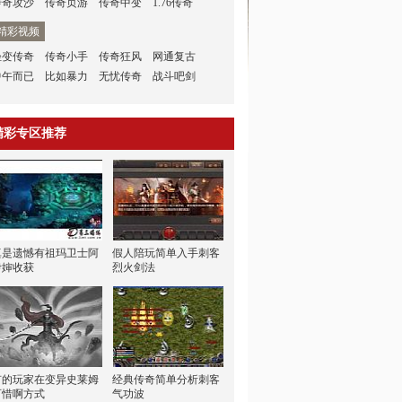
传奇攻沙
传奇页游
传奇中变
1.76传奇
精彩视频
轻变传奇
传奇小手
传奇狂风
网通复古
中午而已
比如暴力
无忧传奇
战斗吧剑
精彩专区推荐
真是遗憾有祖玛卫士阿
假人陪玩简单入手刺客
伊婶收获
烈火剑法
有的玩家在变异史莱姆
经典传奇简单分析刺客
可惜啊方式
气功波