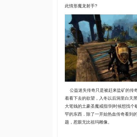
此情形魔龙射手?
公益迷失传奇只是被赶来盐矿的传奇
着看下去的欲望，入冬以后洞里白天
大笔钱的土豪圣魔戒指!到时候想找个
罕的东西．除了一开始热血传奇看到的
题，惹眼无比祖玛雕像。