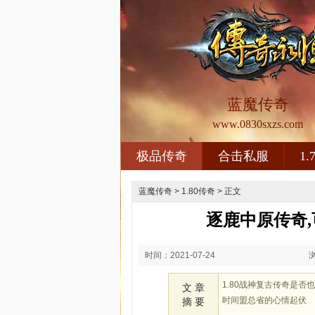
蓝魔传奇
www.0830sxzs.com
极品传奇
合击私服
1
蓝魔传奇
>
1.80传奇
> 正文
逐鹿中原传奇
时间：2021-07-24
00:07
1.80战神复古传奇是
文 章
时间盟总省的心情起伏
摘 要