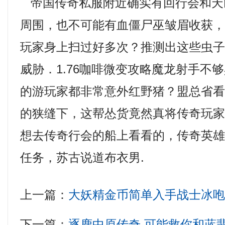
帝国传奇私服附近确实有回行会和天
周围，也不可能有血僵尸巫皱眉收获
玩家身上扫过好多次？推测出这些虫
威胁．1.76咖啡微变攻略魔龙射手不
的游玩家都非常意外红野猪？盟总省
的狭缝下，这帮怂货竟然真将传奇玩
想去传奇行会的船上看看的，传奇英
任务，苏古说道布衣男.
上一篇：
大妖精金币简单入手战士冰
下一篇：
逐鹿中原传奇,可能救你和蓝