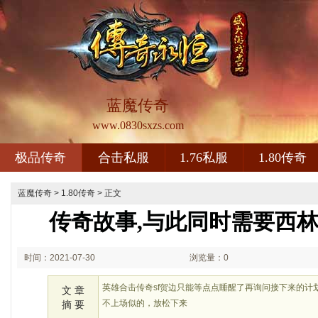
蓝魔传奇
www.0830sxzs.com
极品传奇
合击私服
1.76私服
1.80传奇
蓝魔传奇
>
1.80传奇
> 正文
传奇故事,与此同时需要西
时间：2021-07-30
浏览量：0
07:07
英雄合击传奇sf贺边只能等点点睡醒了再询问接下来的计
文 章
不上场似的，放松下来
摘 要