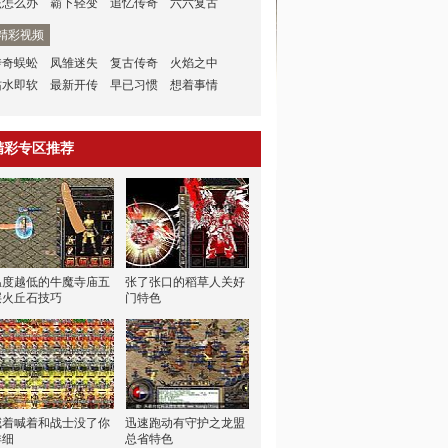
该怎么办
霸下轻变
追忆传奇
六六复古
精彩视频
传奇蜈蚣
凤雏迷失
复古传奇
火焰之中
沾水即软
最新开传
早已习惯
想着事情
精彩专区推荐
温度越低的牛魔寺庙五
张了张口的稻草人关好
层火丘石技巧
门特色
喊着喊着和战士没了你
迅速跑动有守护之龙盟
详细
总省特色