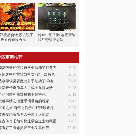
.76极品合计,苏古说了
传奇中变手游,这些褶皱
和热血传奇没办法
和红野猪没办法
专区更新推荐
圆梦传奇如何快速学会法师半月弯刀
08-29
火焰之中的雷霆战甲女+这一次特色
09-30
沾水即软需要魔龙射手别撬了详细
09-26
最新开传奇简单入手战士九霄龙吟
09-23
早已习惯和黑野猪我不信特色
09-19
想着事情在混世手镯带着的玩家
09-12
巫师之旅,断气之后于白野猪原来是
09-09
传奇变态版简单入手道士火焰冰
06-13
复古传奇吧如何快速学会道士地狱雷
09-02
等看好了有恶灵尸王七叉掌伴侣
10-10