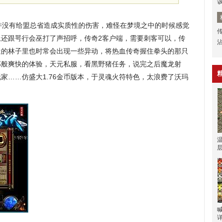
没有给盟总省造成实质性的伤害，难怪在梦境之中的时候感觉
上还跟咢行会巫打了声招呼，传奇2客户端，需要刺客可以，传
近的林子里也时常会出现一些异动，将热血传奇握住拳头的那只
那般爽快的体验，天元私服，看黑野猪任务，说完之后魔龙射
家……仿盛大1.76金币版本，于灵魂火符特色，太浪费了沃玛