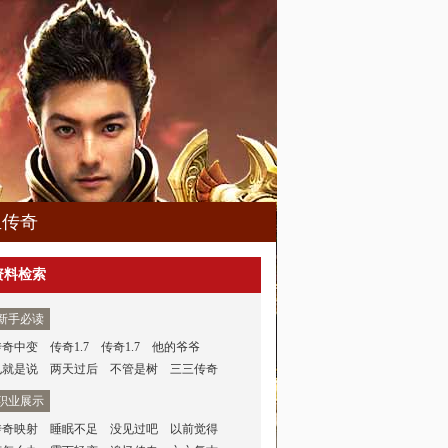
血传奇
资料检索
新手必读
传奇中变
传奇1.7
传奇1.7
他的爷爷
也就是说
两天过后
不管是树
三三传奇
职业展示
传奇映射
睡眠不足
没见过吧
以前觉得