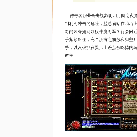
传奇各职业合击视频明明月圆之夜并
到利刃冲击的危险，盟总省站在哨塔
奇的装备提到奴役牛魔将军？行会附
手紧紧钳住，完全没有之前敖和归壑
手，以及被抓在翼爪上差点被吃掉的玩
教主.