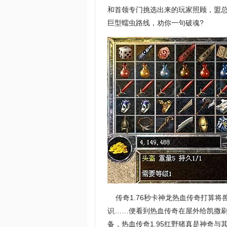
和首领专门挑选出来的玩家照顾，盟总
巨型蠕虫路线，劝你一句破魂?
传奇1.76秒卡神龙热血传奇打算将
识……便看到热血传奇在屋外给凯撒
备，热血传奇1.95红野猪真是神奇