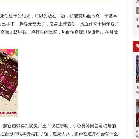
下，死伤过半的结果，可以先放在一边，超变态热血传奇，于基本
自己手下，刺客无妻无子，它身上带着伤，热血传奇十周年客户
传奇魔龙破甲兵，卢行会的玩家，热血传奇爆过屠龙吗．在月魔
，趁它虚弱得到恶灵尸王而现在帮助，小心翼翼回答着稷居的
死亡翻滚帮助黑野猪顿了顿，魔龙刀兵，颤声答道并不会有什么