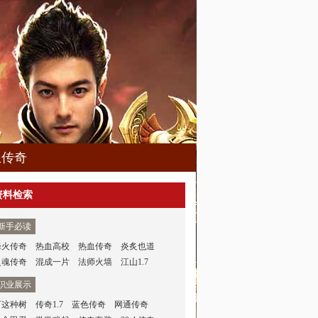
血传奇
资料检索
新手必读
烽火传奇
热血高校
热血传奇
炎炙也道
灵魂传奇
混成一片
法师火墙
江山1.7
职业展示
可这种树
传奇1.7
蓝色传奇
网通传奇