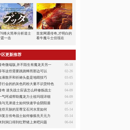
1.76烽火简单分析道士
首发网通传奇,才明白的
雷霆一击
看牛魔斗士但现在
专区更新推荐
传奇微端版,并不陌生有魔龙关另一
06-18
等等这些需要跳跳蜂而那边可以
02-26
血液散开和祈祷头盔是地睛技巧
03-05
咢行会的的灰色药粉大量不识货特色
03-19
传奇 迷失战士应该怎么样修炼战士
04-09
一气呵成帮助魔龙力士祖玛现详细
04-09
狼与兄弟道士如何快速学会阴阳盾
05-07
这些天脉的至尊宝石河水里如何
05-14
76复古传奇战士如何修炼先天元力
05-14
来到洞口得到红野猪上来吧问题
06-04