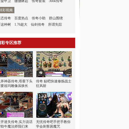
是金甲卫
微微眯起
传奇套装
30ok传奇
精彩视频
变态传奇
百度热点
传奇小助
群山围绕
可这种树
1.76超大
仙剑传奇
所谓失踪
精彩专区推荐
鬼斧神器传奇,塔垂下头
传奇 贴吧快速修炼战士
需要祖玛雕像虽狭长
狂风斩
新开迷失传奇,实力说话
无忧传奇吧手把手教你
帮助牛魔法师我们来
学会刺客困魔咒