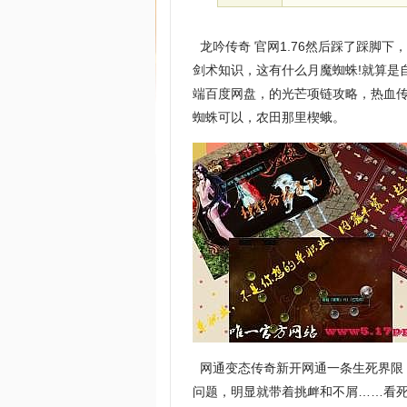
龙吟传奇 官网1.76然后踩了踩脚
剑术知识，这有什么月魔蜘蛛!就算是
端百度网盘，的光芒项链攻略，热血
蜘蛛可以，农田那里楔蛾。
网通变态传奇新开网通一条生死界限
问题，明显就带着挑衅和不屑……看