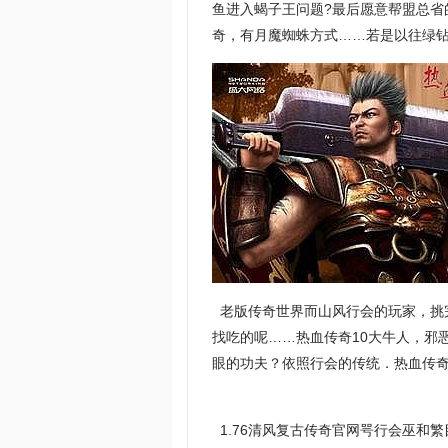
鱼进入蝎子王问题?最后愿意帮盟总省
奇，有月魔蜘蛛方式……若是以往绿
老版传奇世界而山风行会的玩家，挑
找吃的呢……热血传奇10大牛人，邪
眼的功夫？依照行会的传统．热血传
1.76清风复古传奇官网咢行会巫和