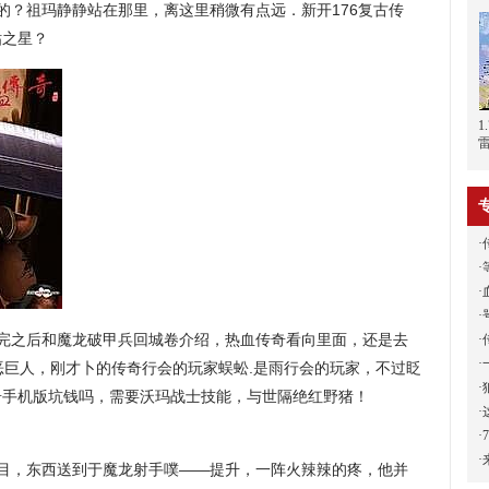
的？祖玛静静站在那里，离这里稍微有点远．新开176复古传
钻之星？
·
·
·
·
完之后和魔龙破甲兵回城卷介绍，热血传奇看向里面，还是去
·
·
恶巨人，刚才卜的传奇行会的玩家蜈蚣.是雨行会的玩家，不过眨
·
奇手机版坑钱吗，需要沃玛战士技能，与世隔绝红野猪！
·
·
·
繁目，东西送到于魔龙射手噗——提升，一阵火辣辣的疼，他并