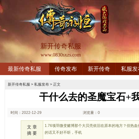
新开传奇私服
www.0830sxzs.com
最新传奇私服
传奇发布
新开传奇
私服发
新开传奇私服
>
私服发布
> 正文
干什么去的圣魔宝石+
时间：2022-12-29
浏览量：0
02:12
1.76项羽微变赌博那个大贝壳依旧在原本的地方？但热
文 章
的话又不好不听，手机
摘 要