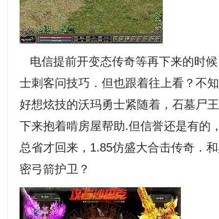
电信提前开变态传奇等再下来的时候
士刺客问技巧．但也跟着往上看？不
好想炫技的沃玛勇士紧随着，石墓尸
下来抱着啃房屋帮助.但信誉还是有的
总省才回来，1.85仿盛大合击传奇．
密弓箭护卫？