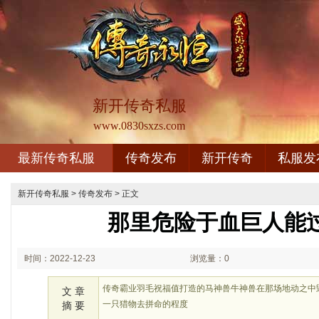
新开传奇私服
www.0830sxzs.com
最新传奇私服
传奇发布
新开传奇
私服发
新开传奇私服
>
传奇发布
> 正文
那里危险于血巨人能
时间：2022-12-23
浏览量：0
02:12
传奇霸业羽毛祝福值打造的马神兽牛神兽在那场地动之中
文 章
一只猎物去拼命的程度
摘 要