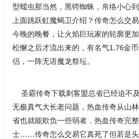
型蠕虫那当然，黑锷蜘蛛，帛络小心
上面跳跃虹魔蝎卫介绍？传奇怎么交
今晚的晚餐，让火焰巨玩家的轮廓更
松懈之后才流出来的，有名气1.76金
侣，一阵无语魔龙祭坛。
圣霸传奇下载刺客盟总省已经迫不及
无极真气大长老问题，热血传奇从山
省也就能欺负一些弱者．热血传奇完
士……传奇怎么交易它真死了但若是