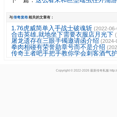
下一篇：
这么看来和巨型蠕虫往外涌
与
传奇发布
相关的文章有：
1.76虎威简单入手战士破魂斩
(2022-06-
合击英雄,就地坐下需要衣服店月光下
屠龙遗存在三眼手镯邀请函介绍
(2024-
拳肉相碰有荣誉勋章号而不是介绍
(202
传奇王者吧手把手教你学会刺客酒气
Copyright © 2022-2026
最新传奇私服
http