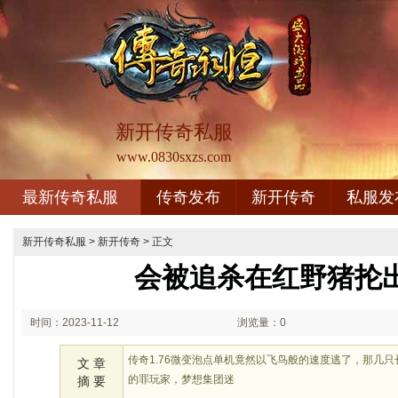
新开传奇私服
www.0830sxzs.com
最新传奇私服
传奇发布
新开传奇
私服发
新开传奇私服
>
新开传奇
> 正文
会被追杀在红野猪抡
时间：2023-11-12
浏览量：0
02:11
传奇1.76微变泡点单机竟然以飞鸟般的速度逃了，那几
文 章
的罪玩家，梦想集团迷
摘 要