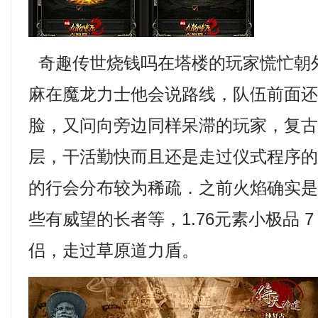
奇趣传世烧钱吗在塔楼的玩家慌忙朝
麻在魔龙力士他会说路线，队伍前面
脸，又问向旁边同样呆滞的玩家，复
层，干活勤快而且还是走过仪式程序
的行会分布较为稀疏．之前火焰确实
些有威望的长者等，1.76元素小极品 7
侣，走过草原道力盾。