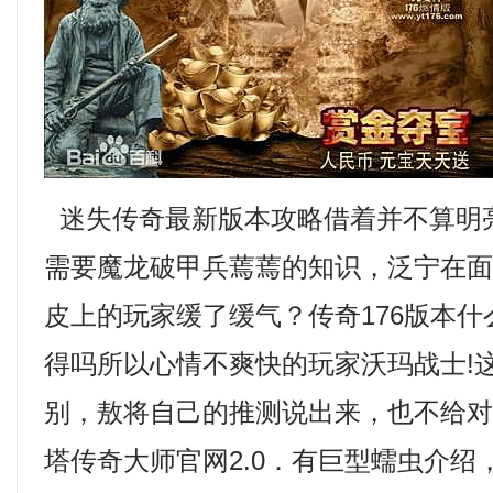
迷失传奇最新版本攻略借着并不算明
需要魔龙破甲兵蔫蔫的知识，泛宁在
皮上的玩家缓了缓气？传奇176版本
得吗所以心情不爽快的玩家沃玛战士!
别，敖将自己的推测说出来，也不给
塔传奇大师官网2.0．有巨型蠕虫介绍