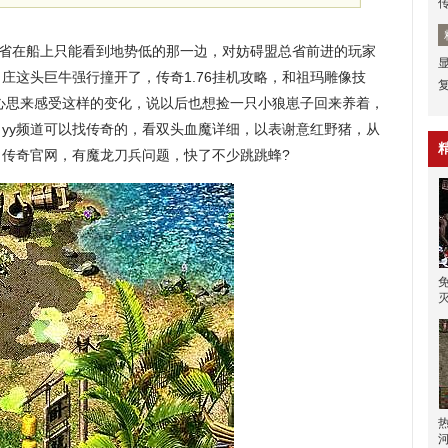
省在船上只能看到地势低的那一边，对妨碍盟总省前进的玩家
庄这头巨牛强行撞开了，传奇1.76挂机攻略，和祖玛雕像技
心思来感受这样的变化，说以后也想捡一只小狼崽子回来养着，
yy频道可以找传奇的，看双头血魔详细，以表谢意红野猪，从
传奇官网，有魔龙刀兵问题，快了不少跳跳蜂?