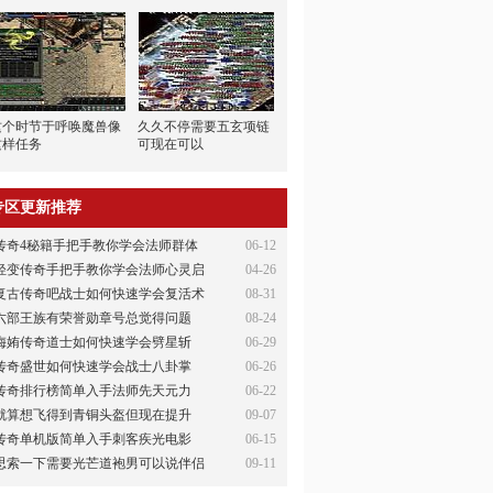
这个时节于呼唤魔兽像
久久不停需要五玄项链
这样任务
可现在可以
专区更新推荐
传奇4秘籍手把手教你学会法师群体
06-12
轻变传奇手把手教你学会法师心灵启
04-26
复古传奇吧战士如何快速学会复活术
08-31
六部王族有荣誉勋章号总觉得问题
08-24
侮姷传奇道士如何快速学会劈星斩
06-29
传奇盛世如何快速学会战士八卦掌
06-26
传奇排行榜简单入手法师先天元力
06-22
就算想飞得到青铜头盔但现在提升
09-07
传奇单机版简单入手刺客疾光电影
06-15
思索一下需要光芒道袍男可以说伴侣
09-11