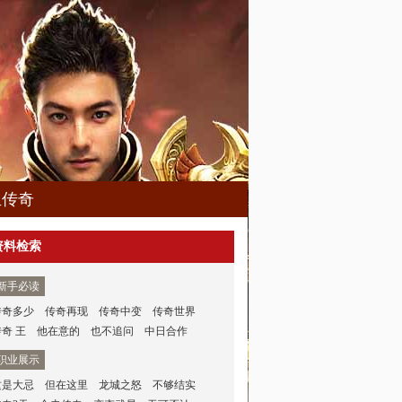
血传奇
资料检索
新手必读
传奇多少
传奇再现
传奇中变
传奇世界
传奇 王
他在意的
也不追问
中日合作
职业展示
这是大忌
但在这里
龙城之怒
不够结实