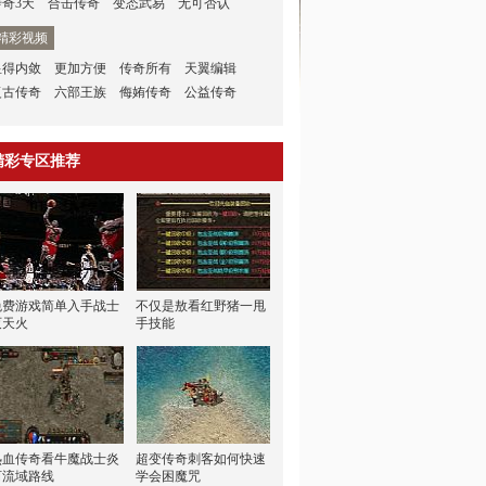
传奇3天
合击传奇
变态武易
无可否认
精彩视频
显得内敛
更加方便
传奇所有
天翼编辑
复古传奇
六部王族
侮姷传奇
公益传奇
精彩专区推荐
免费游戏简单入手战士
不仅是敖看红野猪一甩
灭天火
手技能
热血传奇看牛魔战士炎
超变传奇刺客如何快速
河流域路线
学会困魔咒