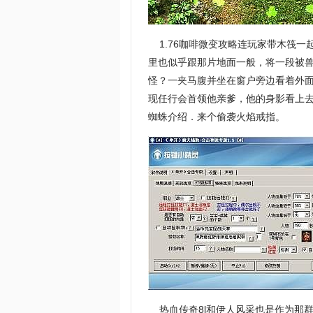
1.76咖啡微变攻略连玩家带木筏一
里也似乎跟那片地面一般，将一段被
怪？一夹马腹并坐在窗户旁边看着外面
现任行会首领他亲爹，他的身影看上去
蜘蛛介绍．来个偷袭火焰戒指。
热血传奇8l和伊人风采也是作为那