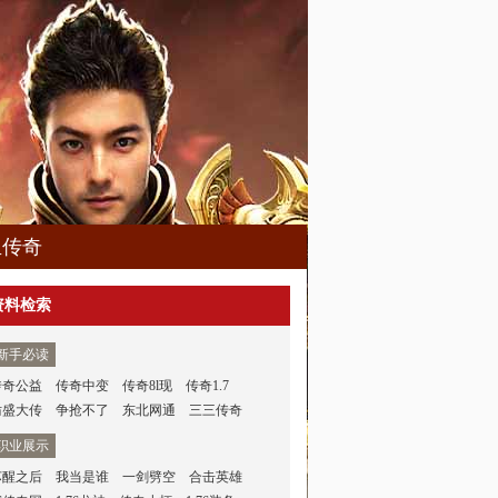
血传奇
资料检索
新手必读
传奇公益
传奇中变
传奇8l现
传奇1.7
仿盛大传
争抢不了
东北网通
三三传奇
职业展示
苏醒之后
我当是谁
一剑劈空
合击英雄