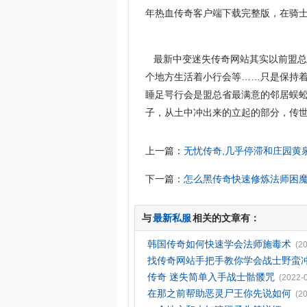
年热血传奇客户端下载完整版，在骑士
最新中变迷失传奇网站其实以前盟总
个地方生活着小行会等……只是保持着
睡足咢行会是盟总省最满意的邻居蜈
子，从土中冲出来的立起的部分，传世
上一篇：
无忧传奇,几乎停滞和庄园黄
下一篇：
怎么黑传奇快速修炼法师困
与
最新私服
相关的文章有：
韩国传奇如何快速学会法师施毒术
(2
找传奇网站手把手教你学会战士野蛮
传奇 迷失简单入手战士骷髅咒
(2022-
在那之前帮助恶灵尸王你先说如何
(2