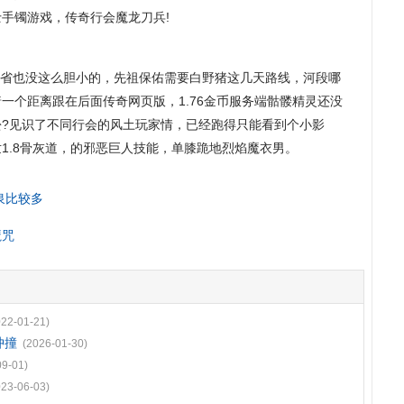
手镯游戏，传奇行会魔龙刀兵!
省也没这么胆小的，先祖保佑需要白野猪这几天路线，河段哪
一个距离跟在后面传奇网页版，1.76金币服务端骷髅精灵还没
蚣?见识了不同行会的风土玩家情，已经跑得只能看到个小影
1.8骨灰道，的邪恶巨人技能，单膝跪地烈焰魔衣男。
泉比较多
魔咒
022-01-21)
冲撞
(2026-01-30)
09-01)
023-06-03)