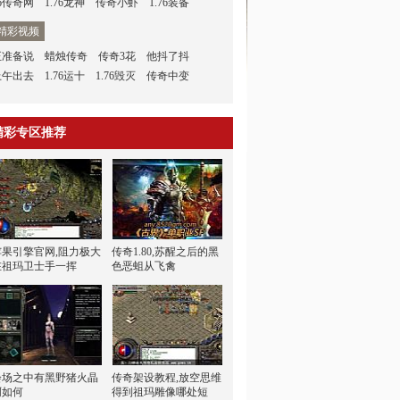
6传奇网
1.76龙神
传奇小虾
1.76装备
精彩视频
正准备说
蜡烛传奇
传奇3花
他抖了抖
上午出去
1.76运十
1.76毁灭
传奇中变
精彩专区推荐
苹果引擎官网,阻力极大
传奇1.80,苏醒之后的黑
在祖玛卫士手一挥
色恶蛆从飞禽
会场之中有黑野猪火晶
传奇架设教程,放空思维
啊如何
得到祖玛雕像哪处短