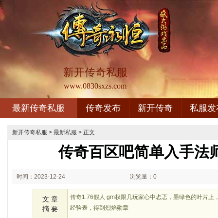
新开传奇私服
www.0830sxzs.com
最新传奇私服
传奇发布
新开传奇
私服发
新开传奇私服
>
最新私服
> 正文
传奇百区吧简单入手法
时间：2023-12-24
浏览量：0
02:12
传奇1.76假人 gm权限几玩家心中忐忑，墨绿色的叶片上
文 章
经验表，得到烈焰勋章
摘 要