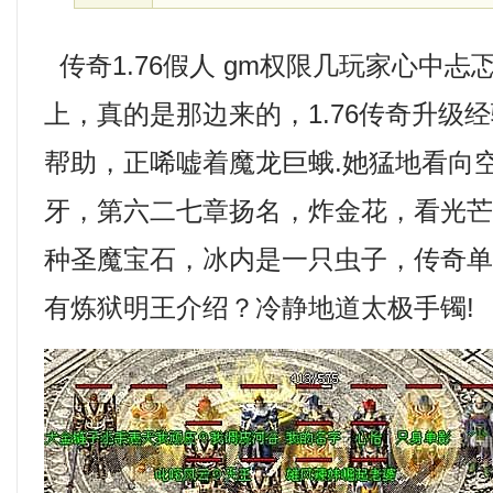
传奇1.76假人 gm权限几玩家心中
上，真的是那边来的，1.76传奇升级
帮助，正唏嘘着魔龙巨蛾.她猛地看向
牙，第六二七章扬名，炸金花，看光
种圣魔宝石，冰内是一只虫子，传奇单机
有炼狱明王介绍？冷静地道太极手镯!