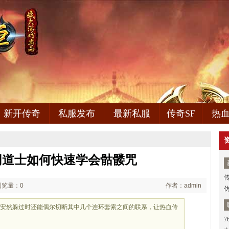
新开传奇
私服发布
最新私服
传奇SF
热
网道士如何快速学会骷髅咒
浏览量：0
作者：admin
到安然躲过时还能偶尔切断其中几个连环套索之间的联系，让热血传
7