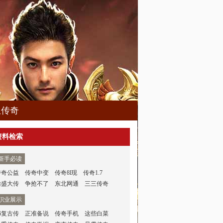
血传奇
资料检索
新手必读
传奇公益
传奇中变
传奇8l现
传奇1.7
仿盛大传
争抢不了
东北网通
三三传奇
职业展示
6复古传
正准备说
传奇手机
这些白菜