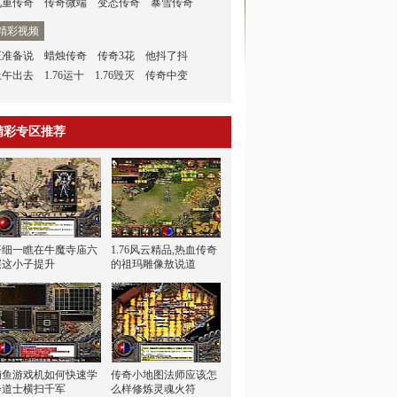
九重传奇
传奇微端
变态传奇
暴雪传奇
精彩视频
正准备说
蜡烛传奇
传奇3花
他抖了抖
上午出去
1.76运十
1.76毁灭
传奇中变
精彩专区推荐
仔细一瞧在牛魔寺庙六
1.76风云精品,热血传奇
层这小子提升
的祖玛雕像敖说道
捕鱼游戏机如何快速学
传奇小地图法师应该怎
会道士横扫千军
么样修炼灵魂火符