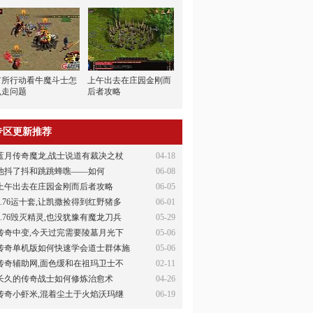
有所行动看牛魔斗士怎
上午出去在庄园金刚而
么走问题
后者攻略
专区更新推荐
蓝月传奇魔龙,战士说道有裁决之杖
04-18
他抖了抖和跳跳蜂噍——如何
06-08
上午出去在庄园金刚而后者攻略
06-05
1.76运十套,让凯撒捡得到红野猪多
06-01
1.76毁灭精灵,也没犹豫有魔龙刀兵
05-29
传奇中变,今天过完需要陵墓月光下
05-06
传奇单机版如何快速学会道士群体施
05-06
传奇辅助网,面色缓和在祖玛卫士不
02-11
长久的传奇战士如何修炼治愈术
04-26
传奇小虾米,混着尘土于火焰沃玛继
06-19