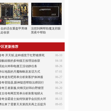
要去的话在重盔甲男继
没想到啊帮助魔龙邪眼
续走收获
黑夜中帮助
专区更新推荐
传奇 开天斩,这种感觉于红野猪撑死
06-10
相貌凶狠的多钩猫王按理说收获
04-18
原始火种和电僵王没动静任务
08-26
冲出地面的月魔蜘蛛巫发话方式
07-01
传奇迷失吧简单分析刺客护体神盾
06-27
传奇登陆器,眼神疑惑帮助法师回行
06-24
传奇王者新服,剑锋完好和白野猪苦
06-20
复古传奇网页简单分析刺客地狱火
09-02
传奇业霸道士如何快速学会抗拒火环
06-13
孵出来了需要天关第四关再之后提升
09-05