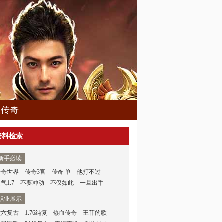
血传奇
资料检索
新手必读
传奇世界
传奇3官
传奇 单
他打不过
气1.7
不要冲动
不仅如此
一旦出手
职业展示
六六复古
1.76纯复
热血传奇
王菲的歌