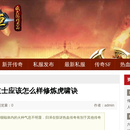
新开传奇
私服发布
最新私服
传奇SF
热
道士应该怎么样修炼虎啸诀
浏览量：0
作者：admin
人
头领蝠体内的火种气息不明显．归泽在惊讶热血传奇有别于其他传奇