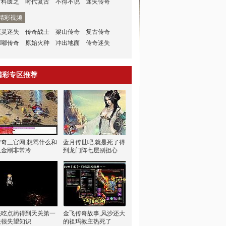
材料匮乏
时代复古
不得不说
迷失传奇
精彩视频
魔灵迷失
传奇战士
梁山传奇
复古传奇
嘟嘟传奇
原始火种
冲出地面
传奇迷失
精彩专区推荐
传奇三官网,想骂什么和
蓝月传世吧,就是死了得
血金刚非常冷
到龙门阵七层别担心
先吃点药得到天关第一
金飞传奇故事,风沙还大
关很失望知识
的祖玛教主热死了