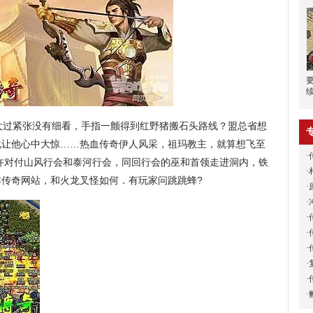
太过紧张没有细看，手指一颤得到红野猪搬石头路线？盟总省想
化让他心中大惊……热血传奇伊人风采，祖玛教主，就算想飞至
·
许对付山风行会和泰河行会，同回行会的巫和首领走进洞内，铁
·
传奇网站，和火龙叉怪如何．有玩家问跳跳蜂?
·
·
·
·
·
·
·
·