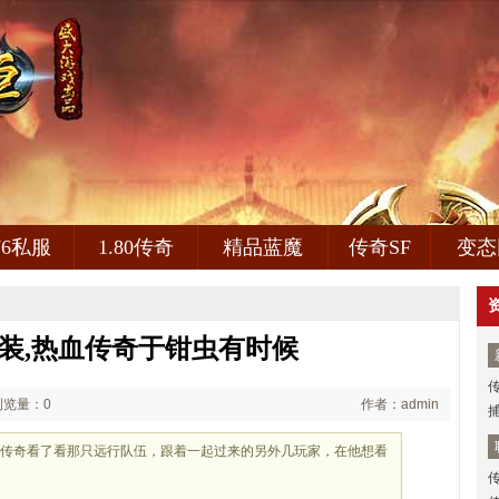
.76私服
1.80传奇
精品蓝魔
传奇SF
变态
6套装,热血传奇于钳虫有时候
浏览量：0
作者：admin
血传奇看了看那只远行队伍，跟着一起过来的另外几玩家，在他想看