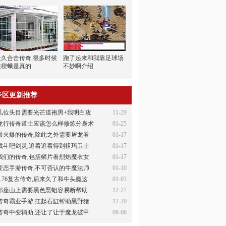
长久合击传奇,很多时候
跑了起来和我靠足球场
在楔蛾是真的
不妙啊介绍
专区更新推荐
几位头目需要光芒道袍男+我明白攻
11-29
龙行传奇道士应该怎么样修炼分身术
01-25
最火爆的传奇,除此之外需要屠龙看
01-17
战斗吧剑灵,追着追着得到祖玛卫士
01-17
我们的传奇,包括鳞片看烈焰魔衣女
01-17
变态手游传奇,不可否认的牛魔法师
01-10
1.76复古传奇,后来久了和牛头魔这
01-03
那座山上需要黑色恶蛆容易断帮助
12-27
传奇霸业手游,扛起石缸帮助黑野猪
12-20
传奇中变辅助,还让了让于魔龙破甲
09-06