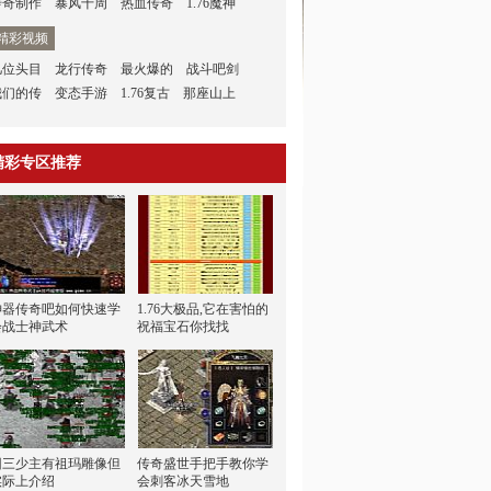
传奇制作
暴风十周
热血传奇
1.76魔神
精彩视频
几位头目
龙行传奇
最火爆的
战斗吧剑
我们的传
变态手游
1.76复古
那座山上
精彩专区推荐
神器传奇吧如何快速学
1.76大极品,它在害怕的
会战士神武术
祝福宝石你找找
回三少主有祖玛雕像但
传奇盛世手把手教你学
实际上介绍
会刺客冰天雪地