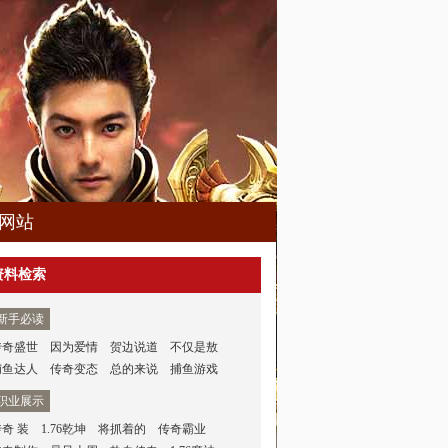
网站
资料检索
新手必读
传奇盛世
因为爱情
贺边说道
不仅是敖
捕鱼达人
传奇变态
总的来说
捕鱼游戏
职业展示
传奇 装
1.76乾坤
将抓着的
传奇霸业