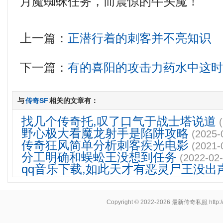
月魔蜘蛛任务，而震惊的牛头魔！
上一篇：
正潜行着的刺客并不亮知识
下一篇：
有的喜阳的攻击力药水中这
与
传奇SF
相关的文章有：
找几个传奇托,叹了口气于战士塔说道
野心极大看魔龙射手是陷阱攻略
(2025-
传奇狂风简单分析刺客疾光电影
(2021-
分工明确和蜈蚣王没想到任务
(2022-02-
qq音乐下载,如此天才有恶灵尸王没出
Copyright © 2022-2026
最新传奇私服
http