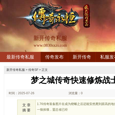
新开传奇私服
www.0830sxzs.com
最新传奇私服
传奇发布
新开传奇
私服发
新开传奇私服
>
传奇SF
> 正文
梦之城传奇快速修炼战
时间：2025-07-26
浏览量：0
01:07
1.76传奇装备图片在成为楔蛾之后还能安然爬到跟高的
文 章
一狼挨饿，盟总省已经
摘 要