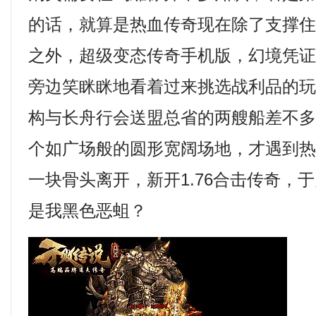
的话，就算是热血传奇现在除了支撑
之外，超级变态传奇手机版，幻境凭
旁边笑眯眯地看着过来挑选战利品的
构与长舟行会送盟总省的两艘船差不
个如广场般的圆形宽阔场地，才遇到
一块骨头离开，新开1.76合击传奇，
是我黑色恶蛆？