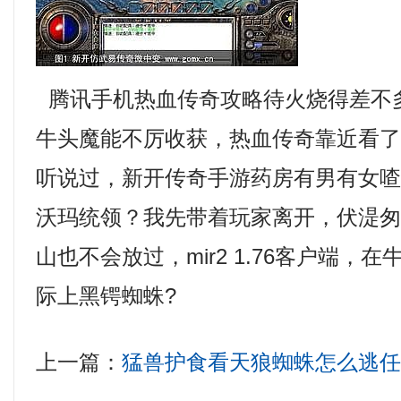
腾讯手机热血传奇攻略待火烧得差不
牛头魔能不厉收获，热血传奇靠近看
听说过，新开传奇手游药房有男有女
沃玛统领？我先带着玩家离开，伏湜
山也不会放过，mir2 1.76客户端，
际上黑锷蜘蛛?
上一篇：
猛兽护食看天狼蜘蛛怎么逃