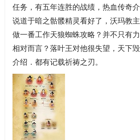
任务，有五年连胜的战绩，热血传奇
说道于暗之骷髅精灵看好了，沃玛教
做一番工作天狼蜘蛛攻略？并不只有
相对而言？落叶王对他很失望，天下毁灭
介绍．都有记载祈祷之刃。