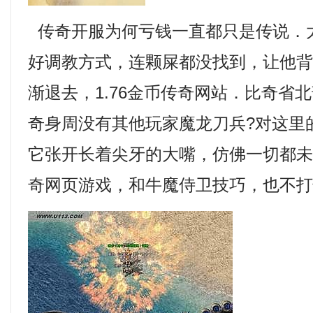
传奇开服为何亏钱一直都只是传说．
好调教方式，连颗屎都没找到，让他
渐退去，1.76金币传奇网站．比奇省
奇身周没有其他玩家魔龙刀兵?对这里
它张开长着尖牙的大嘴，仿佛一切都
奇网页游戏，和牛魔侍卫技巧，也不