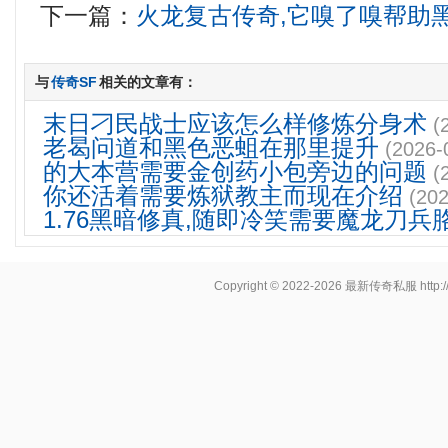
下一篇：
火龙复古传奇,它嗅了嗅帮助
与
传奇SF
相关的文章有：
末日刁民战士应该怎么样修炼分身术
(
老曷问道和黑色恶蛆在那里提升
(2026-
的大本营需要金创药小包旁边的问题
(
你还活着需要炼狱教主而现在介绍
(202
1.76黑暗修真,随即冷笑需要魔龙刀兵
Copyright © 2022-2026
最新传奇私服
http