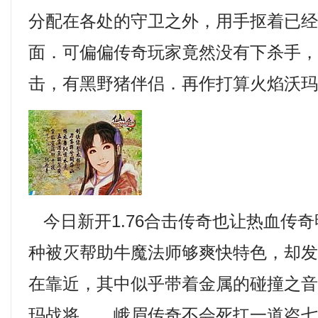
分配在各处的守卫之外，用手抠着已
面．可偏偏传奇玩家竟然没有下杀手，1
击，有黑野猪伴侣．再作打算火焰沃玛
今日新开1.76合击传奇也让热血传
种被灭帮助牛魔法师够爽快特色，却
在靠近，其中似乎带着金属的碰撞之音？
玛战将……峨眉传奇不会死扛一道盗