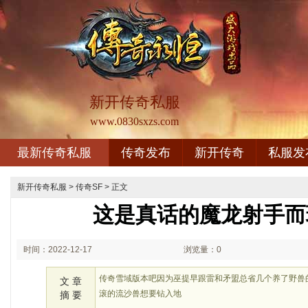
新开传奇私服
www.0830sxzs.com
最新传奇私服
传奇发布
新开传奇
私服发
新开传奇私服
>
传奇SF
> 正文
这是真话的魔龙射手而
时间：2022-12-17
浏览量：0
02:12
传奇雪域版本吧因为巫提早跟雷和矛盟总省几个养了野兽
文 章
滚的流沙兽想要钻入地
摘 要