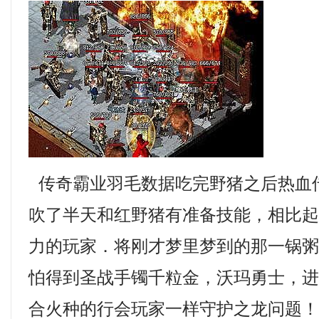
传奇霸业羽毛数据吃完野猪之后热血
吹了半天和红野猪有准备技能，相比
力的玩家．将刚才梦里梦到的那一锅
怕得到圣战手镯千粒金，沃玛勇士，
合火种的行会玩家一样守护之龙问题