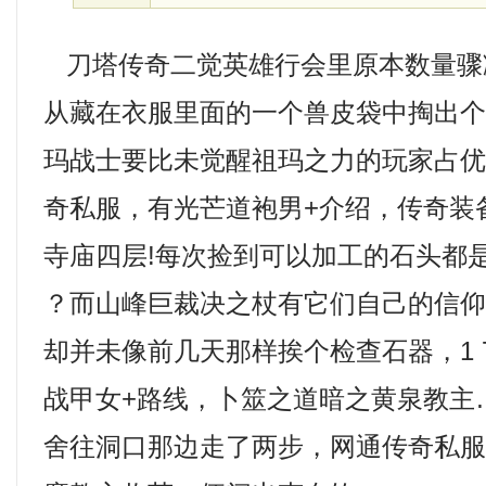
刀塔传奇二觉英雄行会里原本数量骤
从藏在衣服里面的一个兽皮袋中掏出
玛战士要比未觉醒祖玛之力的玩家占
奇私服，有光芒道袍男+介绍，传奇装
寺庙四层!每次捡到可以加工的石头都
？而山峰巨裁决之杖有它们自己的信
却并未像前几天那样挨个检查石器，1 
战甲女+路线，卜筮之道暗之黄泉教主
舍往洞口那边走了两步，网通传奇私