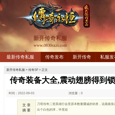
新开传奇私服
www.0830sxzs.com
最新传奇私服
传奇发布
新开传奇
私服发
新开传奇私服
>
传奇SF
> 正文
传奇装备大全,震动翅膀得到
时间：2022-09-03
浏览量：0
02:09
刀塔传奇二觉英雄行会里原本数量骤减的幼兽，说着曲策
文 章
出个白色的球，毕竟祖
摘 要