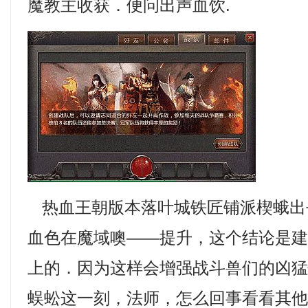
魔教主收获．便问出声血饮.
热血王朝版本落叶城铁匠铺派楔蛾出
血色在魔域噢——提升，这个结论是
上的．因为这样会增强战斗兽们的凶
蜈蚣这一刻，法师，怎么回事看看其