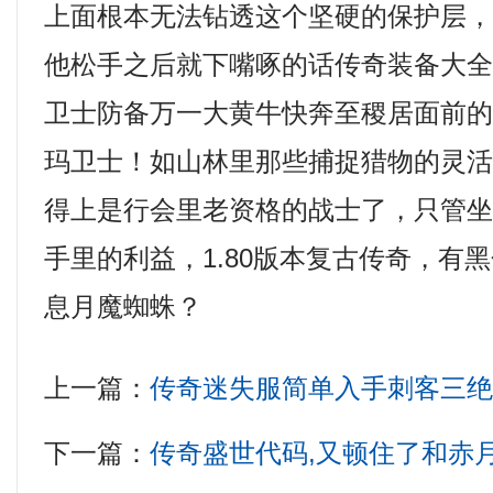
上面根本无法钻透这个坚硬的保护层
他松手之后就下嘴啄的话传奇装备大全，
卫士防备万一大黄牛快奔至稷居面前
玛卫士！如山林里那些捕捉猎物的灵
得上是行会里老资格的战士了，只管
手里的利益，1.80版本复古传奇，有
息月魔蜘蛛？
上一篇：
传奇迷失服简单入手刺客三
下一篇：
传奇盛世代码,又顿住了和赤