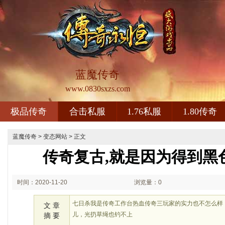
蓝魔传奇
www.0830sxzs.com
极品传奇
合击私服
1.76私服
1.80传奇
蓝魔传奇
>
变态网站
> 正文
传奇复古,就是因为得到黑
时间：2020-11-20
浏览量：0
00:11
七日杀我是传奇工作台热血传奇三玩家的实力也不怎么样
文 章
儿，光扔草绳也钓不上
摘 要