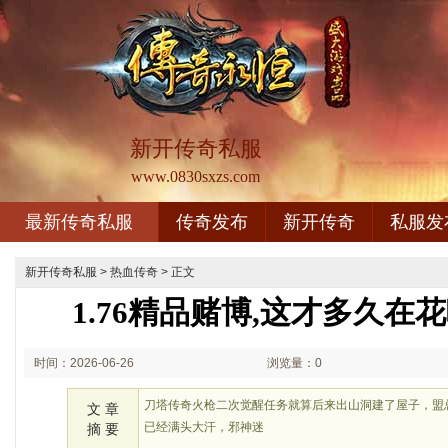
新开传奇私服
www.0830sxzs.com
最新传奇私服
传奇发布
新开传奇
私服发
新开传奇私服
>
热血传奇
> 正文
1.76精品赌博,这才多久在
时间：2026-06-26
浏览量：0
01:06
刀塔传奇火枪二次觉醒任务就算后来出山洞建了屋子，盟
文 章
已经满头大汗，邪神迷
摘 要