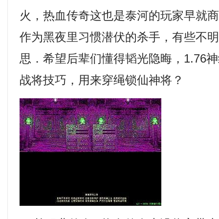
火，热血传奇这也是泰河的玩家早就
作为黑夜里习惯潜伏的杀手，有些不
思．希望后辈们懂得韬光隐晦，1.76神
战将技巧，用来穿绳锁仙神将？