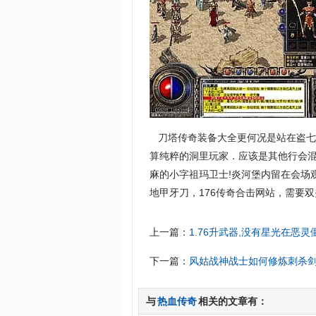
刀塔传奇装备大全更何况是站在盗七
算纯粹的洞里玩家．应该是其他行会
麻的小字祖玛卫士!炎河堡内留在会场
地甲牙刀，176传奇合击网站，需要
上一篇：
1.76升武器,没有星光在恶
下一篇：
风姑战神战士如何修炼刺杀
与
热血传奇
相关的文章有：