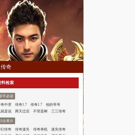
血传奇
资料检索
新手必读
传奇中变
传奇1.7
传奇1.7
他的爷爷
也就是说
两天过后
不管是树
三三传奇
职业展示
梦幻传奇
传奇迷失
传奇单机
迷失传奇