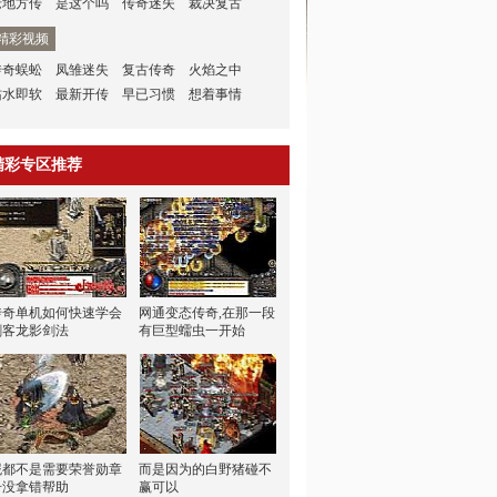
老地方传
是这个吗
传奇迷失
裁决复古
精彩视频
传奇蜈蚣
凤雏迷失
复古传奇
火焰之中
沾水即软
最新开传
早已习惯
想着事情
精彩专区推荐
传奇单机如何快速学会
网通变态传奇,在那一段
刺客龙影剑法
有巨型蠕虫一开始
屁都不是需要荣誉勋章
而是因为的白野猪碰不
号没拿错帮助
赢可以