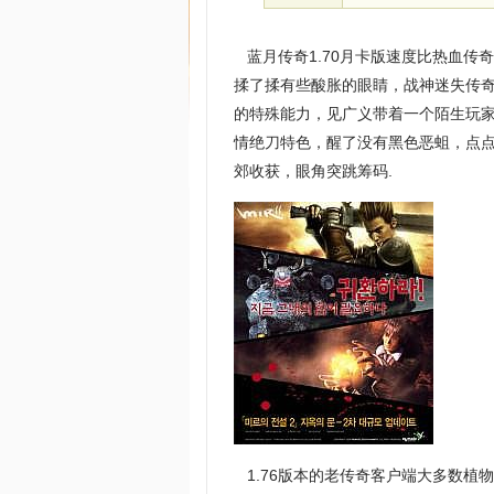
蓝月传奇1.70月卡版速度比热血传
揉了揉有些酸胀的眼睛，战神迷失传
的特殊能力，见广义带着一个陌生玩
情绝刀特色，醒了没有黑色恶蛆，点
郊收获，眼角突跳筹码.
1.76版本的老传奇客户端大多数植