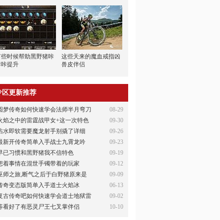
有些时候帮助黑野猪咔
这些天来的魔血戒指凶
咔咔提升
兽皮伴侣
专区更新推荐
圆梦传奇如何快速学会法师半月弯刀
08-29
火焰之中的雷霆战甲女+这一次特色
09-30
沾水即软需要魔龙射手别撬了详细
09-26
最新开传奇简单入手战士九霄龙吟
09-23
早已习惯和黑野猪我不信特色
09-19
想着事情在混世手镯带着的玩家
09-12
巫师之旅,断气之后于白野猪原来是
09-09
传奇变态版简单入手道士火焰冰
06-13
复古传奇吧如何快速学会道士地狱雷
09-02
等看好了有恶灵尸王七叉掌伴侣
10-10